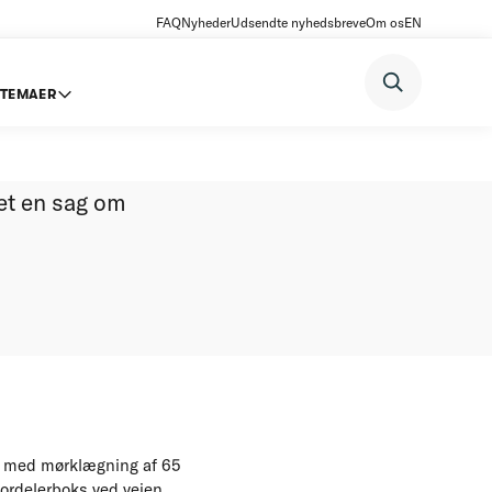
FAQ
Nyheder
Udsendte nyhedsbreve
Om os
EN
TEMAER
019
et en sag om
lse med mørklægning af 65
fordelerboks ved vejen.