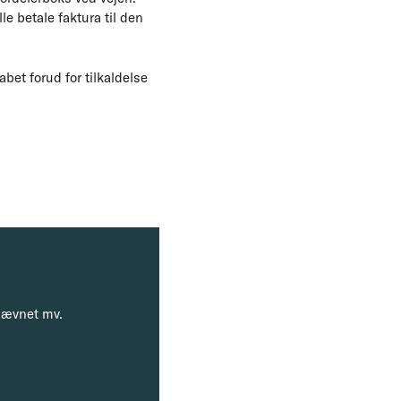
 betale faktura til den
bet forud for tilkaldelse
enævnet mv.