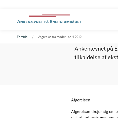
Afgørel
Nyheder
28. maj 2019
Forside
Afgørelse fra mødet i april 2019
Ankenævnet på En
tilkaldelse af eks
Afgørelsen
Afgørelsen drejer sig om e
pct. af forbrugerens hus. 