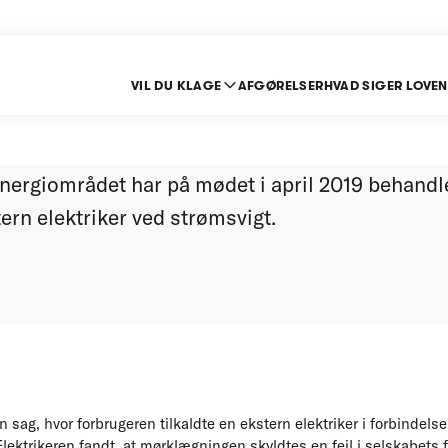
VIL DU KLAGE
AFGØRELSER
HVAD SIGER LOVEN
se fra mødet i april 2
ergiområdet har på mødet i april 2019 behandl
tern elektriker ved strømsvigt.
n sag, hvor forbrugeren tilkaldte en ekstern elektriker i forbinde
Elektrikeren fandt, at mørklægningen skyldtes en fejl i selskabets 