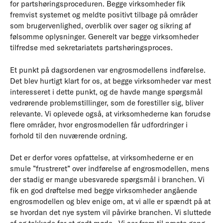
for partshøringsproceduren. Begge virksomheder fik
fremvist systemet og meldte positivt tilbage på områder
som brugervenlighed, overblik over sager og sikring af
følsomme oplysninger. Generelt var begge virksomheder
tilfredse med sekretariatets partshøringsproces.
Et punkt på dagsordenen var engrosmodellens indførelse.
Det blev hurtigt klart for os, at begge virksomheder var mest
interesseret i dette punkt, og de havde mange spørgsmål
vedrørende problemstillinger, som de forestiller sig, bliver
relevante. Vi oplevede også, at virksomhederne kan forudse
flere områder, hvor engrosmodellen får udfordringer i
forhold til den nuværende ordning.
Det er derfor vores opfattelse, at virksomhederne er en
smule ”frustreret” over indførelse af engrosmodellen, mens
der stadig er mange ubesvarede spørgsmål i branchen. Vi
fik en god drøftelse med begge virksomheder angående
engrosmodellen og blev enige om, at vi alle er spændt på at
se hvordan det nye system vil påvirke branchen. Vi sluttede