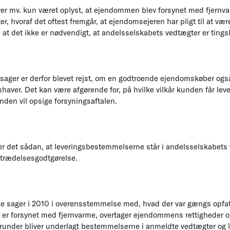
irer mv. kun været oplyst, at ejendommen blev forsynet med fjernv
, hvoraf det oftest fremgår, at ejendomsejeren har pligt til at vær
, at det ikke er nødvendigt, at andelsselskabets vedtægter er tin
sager er derfor blevet rejst, om en godtroende ejendomskøber ogs
lshaver. Det kan være afgørende for, på hvilke vilkår kunden får lev
nden vil opsige forsyningsaftalen.
r det sådan, at leveringsbestemmelserne står i andelsselskabets
dtrædelsesgodtgørelse.
 sager i 2010 i overensstemmelse med, hvad der var gængs opfattel
 er forsynet med fjernvarme, overtager ejendommens rettigheder og fo
runder bliver underlagt bestemmelserne i anmeldte vedtægter og l