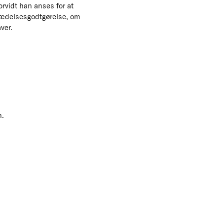
orvidt han anses for at
trædelsesgodtgørelse, om
ver.
n.