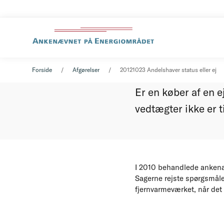
Andelsha
Afgørelse
23. oktober 2012
Forside
Afgørelser
20121023 Andelshaver status eller ej
Nummer
Er en køber af en 
vedtægter ikke er t
I 2010 behandlede ankenæ
Sagerne rejste spørgsmåle
fjernvarmeværket, når det