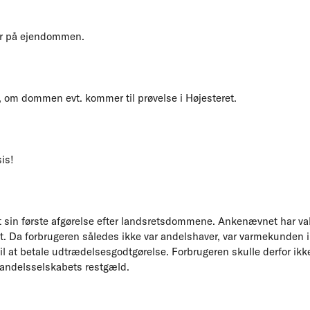
der på ejendommen.
, om dommen evt. kommer til prøvelse i Højesteret.
is!
 sin første afgørelse efter landsretsdommene. Ankenævnet har val
et. Da forbrugeren således ikke var andelshaver, var varmekunden i
til at betale udtrædelsesgodtgørelse. Forbrugeren skulle derfor ikk
f andelsselskabets restgæld.