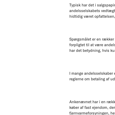
Typisk har det i salgspap
andelsselskabets vedtægter
hidtidig været opfattelsen
Spørgsmålet er en rækker 
forpligtet til at være ande
har det betydning, hvis ku
I mange andelsselskaber e
reglerne om betaling af u
Ankenævnet har i en række
køber af fast ejendom, der
fjernvarmeforsyningen, he