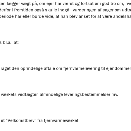
en lægger vægt på, om ejer har været og fortsat er i god tro om, hv
 derfor i fremtiden også skulle indgå i vurderingen af sager om ud
iode har eller burde vide, at han blev anset for at være andelsha
 bl.a., at:
rdraget den oprindelige aftale om fjernvarmelevering til ejendomme
t værkets vedtægter, almindelige leveringsbestemmelser mv.
 et ”Velkomstbrev” fra fjernvarmeværket.