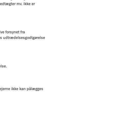
edtægter mv. ikke er
ve forsynet fra
les udtrædelsesgodtgørelse
lse.
t ejerne ikke kan pålægges