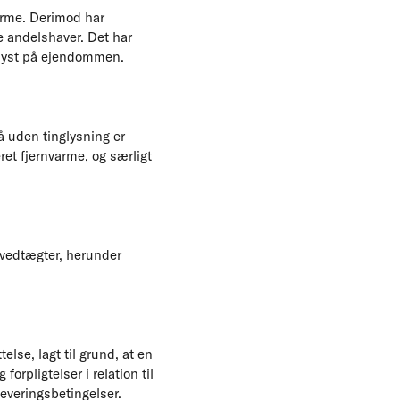
arme. Derimod har
e andelshaver. Det har
gslyst på ejendommen.
å uden tinglysning er
eret fjernvarme, og særligt
 vedtægter, herunder
se, lagt til grund, at en
rpligtelser i relation til
everingsbetingelser.