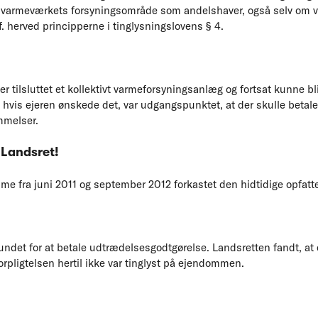
i varmeværkets forsyningsområde som andelshaver, også selv om v
. herved principperne i tinglysningslovens § 4.
tilsluttet et kollektivt varmeforsyningsanlæg og fortsat kunne bli
hvis ejeren ønskede det, var udgangspunktet, at der skulle beta
mmelser.
 Landsret!
me fra juni 2011 og september 2012 forkastet den hidtidige opfatte
ifundet for at betale udtrædelsesgodtgørelse. Landsretten fandt, a
orpligtelsen hertil ikke var tinglyst på ejendommen.