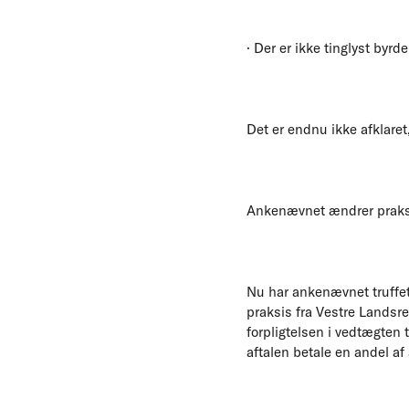
· Der er ikke tinglyst byr
Det er endnu ikke afklaret
Ankenævnet ændrer praks
Nu har ankenævnet truffet
praksis fra Vestre Landsr
forpligtelsen i vedtægten 
aftalen betale en andel a