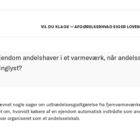
VIL DU KLAGE
AFGØRELSER
HVAD SIGER LOVEN
ver status eller ej ?
ejendom andelshaver i et varmeværk, når andels
inglyst?
vnet nogle sager om udtrædelsesgodtgørelse fra fjernvarmeværker
t om, hvorvidt købere af en ejendom automatisk indtrådte som an
 var organiseret som et andelsselskab.