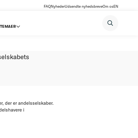
FAQ
Nyheder
Udsendte nyhedsbreve
Om os
EN
TEMAER
selskabets
, der er andelsselskaber.
delshavere i