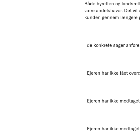
Både byretten og landsrett
være andelshaver. Det vil
kunden gennem længere per
I de konkrete sager anføres
· Ejeren har ikke fået ove
· Ejeren har ikke modtage
· Ejeren har ikke modtaget