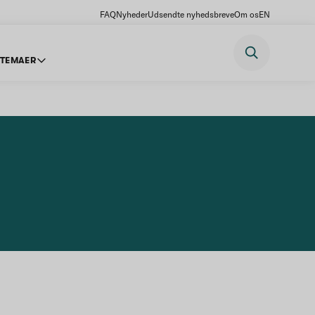
FAQ
Nyheder
Udsendte nyhedsbreve
Om os
EN
TEMAER