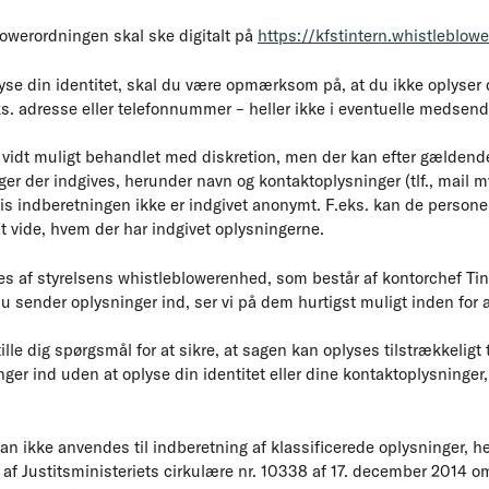
lowerordningen skal ske digitalt på
https://kfstintern.whistleblow
yse din identitet, skal du være opmærksom på, at du ikke oplyser d
s. adresse eller telefonnummer – heller ikke i eventuelle medsen
 vidt muligt behandlet med diskretion, men der kan efter gældende
nger der indgives, herunder navn og kontaktoplysninger (tlf., mail m
vis indberetningen ikke er indgivet anonymt. F.eks. kan de person
 at vide, hvem der har indgivet oplysningerne.
s af styrelsens whistleblowerenhed, som består af kontorchef Ti
 sender oplysninger ind, ser vi på dem hurtigst muligt inden for a
ille dig spørgsmål for at sikre, at sagen kan oplyses tilstrækkeligt
ger ind uden at oplyse din identitet eller dine kontaktoplysninger,
n ikke anvendes til indberetning af klassificerede oplysninger, h
 af Justitsministeriets cirkulære nr. 10338 af 17. december 2014 