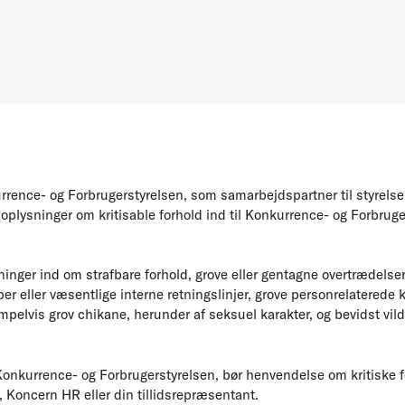
rence- og Forbrugerstyrelsen, som samarbejdspartner til styrels
plysninger om kritisable forhold ind til Konkurrence- og Forbruge
inger ind om strafbare forhold, grove eller gentagne overtrædelser
per eller væsentlige interne retningslinjer, grove personrelaterede k
elvis grov chikane, herunder af seksuel karakter, og bevidst vild
Konkurrence- og Forbrugerstyrelsen, bør henvendelse om kritiske 
, Koncern HR eller din tillidsrepræsentant.