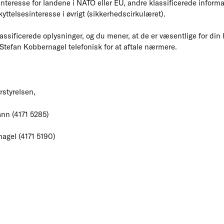
 interesse for landene i NATO eller EU, andre klassificerede inform
ttelsesinteresse i øvrigt (sikkerhedscirkulæret).
lassificerede oplysninger, og du mener, at de er væsentlige for di
Stefan Kobbernagel telefonisk for at aftale nærmere.
styrelsen,
nn (4171 5285)
agel (4171 5190)