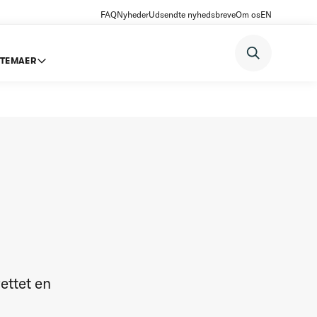
FAQ
Nyheder
Udsendte nyhedsbreve
Om os
EN
TEMAER
ettet en