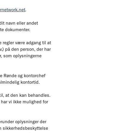
ernetwork.net
.
it navn eller andet
dte dokumenter.
 regler være adgang til at
v.) på den person, der har
er, som oplysningerne
ne Rønde og kontorchef
lmindelig kontortid.
 til, at den kan behandles.
 har vi ikke mulighed for
erunder oplysninger der
om sikkerhedsbeskyttelse