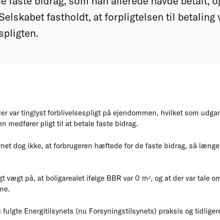
de faste bidrag, som han allerede havde betalt, og
Selskabet fastholdt, at forpligtelsen til betali
spligten.
er var tinglyst forblivelsespligt på ejendommen, hvilket som udgan
 medfører pligt til at betale faste bidrag.
net dog ikke, at forbrugeren hæftede for de faste bidrag, så længe 
gt vægt på, at boligarealet ifølge BBR var 0 m², og at der var tale
me.
fulgte Energitilsynets (nu Forsyningstilsynets) praksis og tidlig