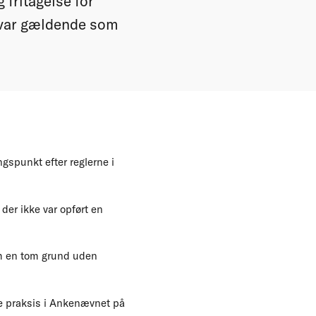
 fritagelse for
ng var gældende som
gspunkt efter reglerne i
der ikke var opført en
 om en tom grund uden
ere praksis i Ankenævnet på