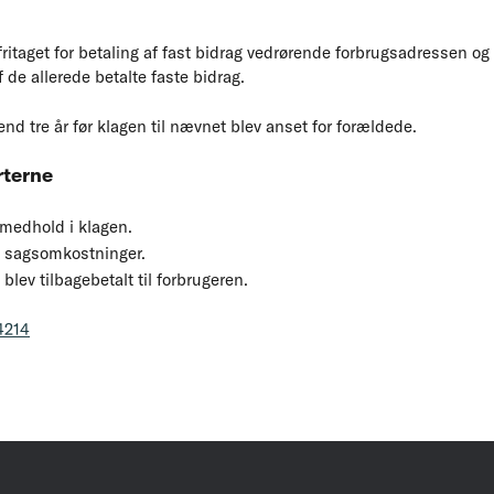
itaget for betaling af fast bidrag vedrørende forbrugsadressen og 
f de allerede betalte faste bidrag.
end tre år før klagen til nævnet blev anset for forældede.
rterne
 medhold i klagen.
e sagsomkostninger.
blev tilbagebetalt til forbrugeren.
4214