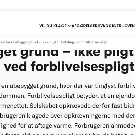
VIL DU KLAGE
AFGØRELSER
HVAD SIGER LOVEN
rag til fjernvarmesel
ab for ubebygget grund – ikke pligt til betaling ved forblivelsespligt
t grund – ikke pligt 
 ved forblivelsespligt
en ubebygget grund, hvor der var tinglyst forbliv
dommen. Forblivelsespligt betyder, at en ejendo
nvarmenettet. Selskabet opkrævede derfor fast bid
rbrugeren klagede over opkrævningerne med den
lighed for at aftage varme. Forbrugeren anmod