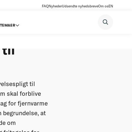
FAQ
Nyheder
Udsendte nyhedsbreve
Om os
EN
TEMAER
skab for
til
elsespligt til
m skal forblive
rag for fjernvarme
 begrundelse, at
ede om