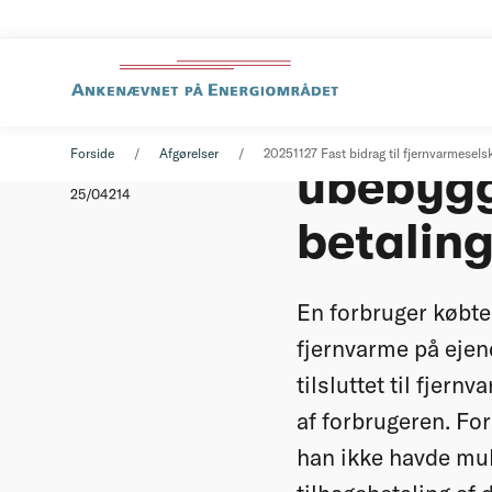
Fast bid
Afgørelse
27. november 2025
Forside
Afgørelser
20251127 Fast bidrag til fjernvarmeselsk
ubebygge
Nummer
25/04214
betaling
En forbruger købte 
fjernvarme på ejen
tilsluttet til fjer
af forbrugeren. Fo
han ikke havde mu