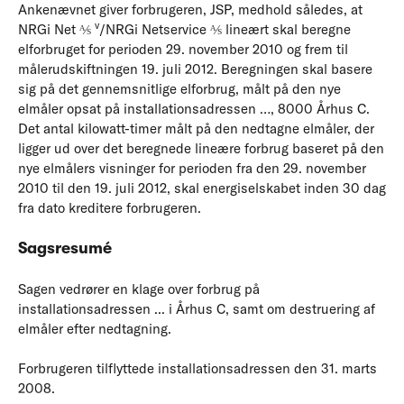
Ankenævnet giver forbrugeren, JSP, medhold således, at
v
NRGi Net ⅍
/NRGi Netservice ⅍ lineært skal beregne
elforbruget for perioden 29. november 2010 og frem til
målerudskiftningen 19. juli 2012. Beregningen skal basere
sig på det gennemsnitlige elforbrug, målt på den nye
elmåler opsat på installationsadressen …, 8000 Århus C.
Det antal kilowatt-timer målt på den nedtagne elmåler, der
ligger ud over det beregnede lineære forbrug baseret på den
nye elmålers visninger for perioden fra den 29. november
2010 til den 19. juli 2012, skal energiselskabet inden 30 dag
fra dato kreditere forbrugeren.
Sagsresumé
Sagen vedrører en klage over forbrug på
installationsadressen ... i Århus C, samt om destruering af
elmåler efter nedtagning.
Forbrugeren tilflyttede installationsadressen den 31. marts
2008.