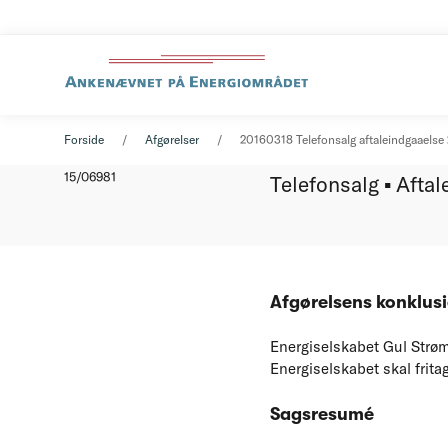
Telefons
Afgørelse
18. marts 2016
Forside
Afgørelser
20160318 Telefonsalg aftaleindgaaelse 
Nummer
15/06981
Telefonsalg ▪ Afta
Afgørelsens konklus
Energiselskabet Gul Strøm 
Energiselskabet skal frita
Sagsresumé