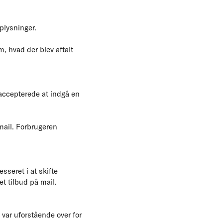
plysninger.
m, hvad der blev aftalt
 accepterede at indgå en
mail. Forbrugeren
sseret i at skifte
t tilbud på mail.
var uforstående over for