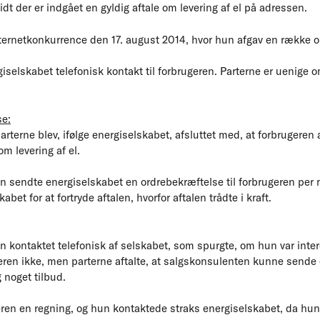
idt der er indgået en gyldig aftale om levering af el på adressen.
nternetkonkurrence den 17. august 2014, hvor hun afgav en række o
iselskabet telefonisk kontakt til forbrugeren. Parterne er uenige o
se:
terne blev, ifølge energiselskabet, afsluttet med, at forbrugeren
m levering af el.
n sendte energiselskabet en ordrebekræftelse til forbrugeren per 
abet for at fortryde aftalen, hvorfor aftalen trådte i kraft.
un kontaktet telefonisk af selskabet, som spurgte, om hun var intere
eren ikke, men parterne aftalte, at salgskonsulenten kunne sende e
 noget tilbud.
ren en regning, og hun kontaktede straks energiselskabet, da hun 