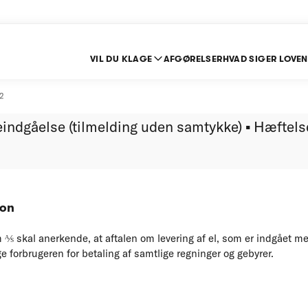
VIL DU KLAGE
AFGØRELSER
HVAD SIGER LOVEN
alg - aftaleindgåelse
2
leindgåelse (tilmelding uden samtykke) ▪ Hæftels
ion
⅍ skal anerkende, at aftalen om levering af el, som er indgået med
ge forbrugeren for betaling af samtlige regninger og gebyrer.