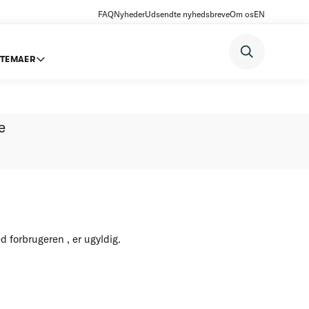
FAQ
Nyheder
Udsendte nyhedsbreve
Om os
EN
TEMAER
 2
e
 forbrugeren , er ugyldig.