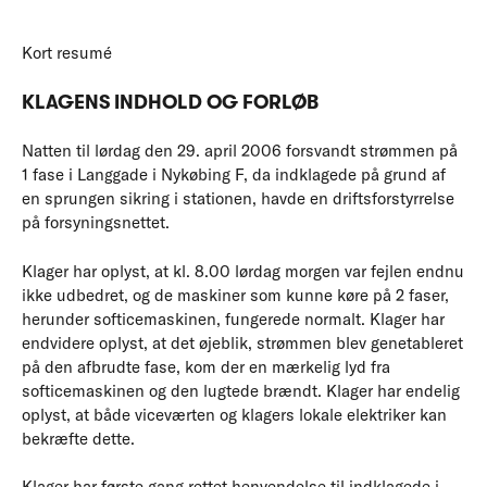
Kort resumé
KLAGENS INDHOLD OG FORLØB
Natten til lørdag den 29. april 2006 forsvandt strømmen på
1 fase i Langgade i Nykøbing F, da indklagede på grund af
en sprungen sikring i stationen, havde en driftsforstyrrelse
på forsyningsnettet.
Klager har oplyst, at kl. 8.00 lørdag morgen var fejlen endnu
ikke udbedret, og de maskiner som kunne køre på 2 faser,
herunder softicemaskinen, fungerede normalt. Klager har
endvidere oplyst, at det øjeblik, strømmen blev genetableret
på den afbrudte fase, kom der en mærkelig lyd fra
softicemaskinen og den lugtede brændt. Klager har endelig
oplyst, at både viceværten og klagers lokale elektriker kan
bekræfte dette.
Klager har første gang rettet henvendelse til indklagede i