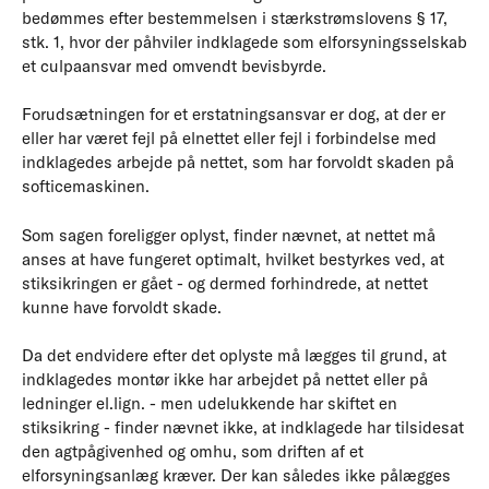
bedømmes efter bestemmelsen i stærkstrømslovens § 17,
stk. 1, hvor der påhviler indklagede som elforsyningsselskab
et culpaansvar med omvendt bevisbyrde.
Forudsætningen for et erstatningsansvar er dog, at der er
eller har været fejl på elnettet eller fejl i forbindelse med
indklagedes arbejde på nettet, som har forvoldt skaden på
softicemaskinen.
Som sagen foreligger oplyst, finder nævnet, at nettet må
anses at have fungeret optimalt, hvilket bestyrkes ved, at
stiksikringen er gået - og dermed forhindrede, at nettet
kunne have forvoldt skade.
Da det endvidere efter det oplyste må lægges til grund, at
indklagedes montør ikke har arbejdet på nettet eller på
ledninger el.lign. - men udelukkende har skiftet en
stiksikring - finder nævnet ikke, at indklagede har tilsidesat
den agtpågivenhed og omhu, som driften af et
elforsyningsanlæg kræver. Der kan således ikke pålægges