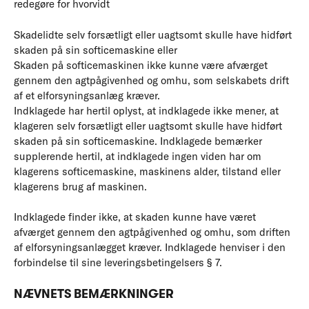
redegøre for hvorvidt
Skadelidte selv forsætligt eller uagtsomt skulle have hidført
skaden på sin softicemaskine eller
Skaden på softicemaskinen ikke kunne være afværget
gennem den agtpågivenhed og omhu, som selskabets drift
af et elforsyningsanlæg kræver.
Indklagede har hertil oplyst, at indklagede ikke mener, at
klageren selv forsætligt eller uagtsomt skulle have hidført
skaden på sin softicemaskine. Indklagede bemærker
supplerende hertil, at indklagede ingen viden har om
klagerens softicemaskine, maskinens alder, tilstand eller
klagerens brug af maskinen.
Indklagede finder ikke, at skaden kunne have været
afværget gennem den agtpågivenhed og omhu, som driften
af elforsyningsanlægget kræver. Indklagede henviser i den
forbindelse til sine leveringsbetingelsers § 7.
NÆVNETS BEMÆRKNINGER