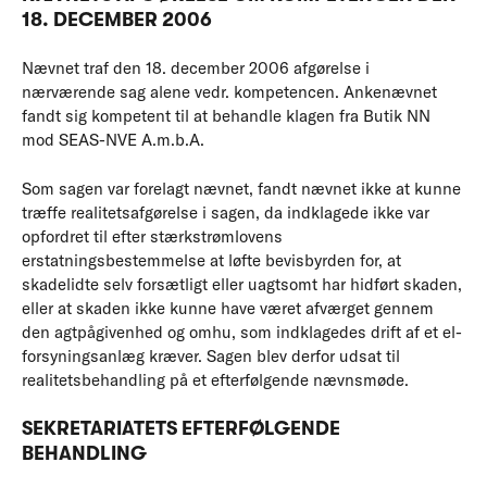
18. DECEMBER 2006
Nævnet traf den 18. december 2006 afgørelse i
nærværende sag alene vedr. kompetencen. Ankenævnet
fandt sig kompetent til at behandle klagen fra Butik NN
mod SEAS-NVE A.m.b.A.
Som sagen var forelagt nævnet, fandt nævnet ikke at kunne
træffe realitetsafgørelse i sagen, da indklagede ikke var
opfordret til efter stærkstrømlovens
erstatningsbestemmelse at løfte bevisbyrden for, at
skadelidte selv forsætligt eller uagtsomt har hidført skaden,
eller at skaden ikke kunne have været afværget gennem
den agtpågivenhed og omhu, som indklagedes drift af et el­
for­sy­ningsanlæg kræver. Sagen blev derfor udsat til
realitetsbehandling på et efterfølgende nævnsmøde.
SEKRETARIATETS EFTERFØLGENDE
BEHANDLING