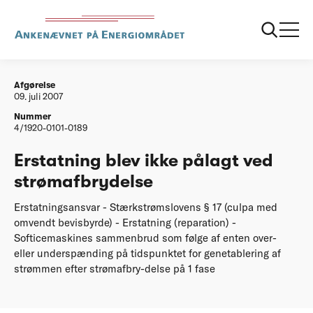
...
Afgørelser
20070709 Erstatning blev ikke paalagt ved
stroemafbrydelse kopi 1
Afgørelse
09. juli 2007
Nummer
4/1920-0101-0189
Erstatning blev ikke pålagt ved
strømafbrydelse
Erstatningsansvar - Stærkstrømslovens § 17 (culpa med
omvendt bevisbyrde) - Erstatning (reparation) -
Softicemaskines sammenbrud som følge af enten over-
eller underspænding på tidspunktet for genetablering af
strømmen efter strømafbry-delse på 1 fase