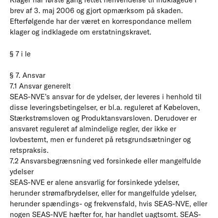
brev af 3. maj 2006 og gjort opmærksom på skaden.
Efterfølgende har der været en korrespondance mellem
klager og indklagede om erstatningskravet.
§ 7 i le
§ 7. Ansvar
7.1 Ansvar generelt
SEAS-NVE’s ansvar for de ydelser, der leveres i henhold til
disse leveringsbetingelser, er bl.a. reguleret af Købeloven,
Stærkstrømsloven og Produktansvarsloven. Derudover er
ansvaret reguleret af almindelige regler, der ikke er
lovbestemt, men er funderet på retsgrundsætninger og
retspraksis.
7.2 Ansvarsbegrænsning ved forsinkede eller mangelfulde
ydelser
SEAS-NVE er alene ansvarlig for forsinkede ydelser,
herunder strømafbrydelser, eller for mangelfulde ydelser,
herunder spændings- og frekvensfald, hvis SEAS-NVE, eller
nogen SEAS-NVE hæfter for, har handlet uagtsomt. SEAS-