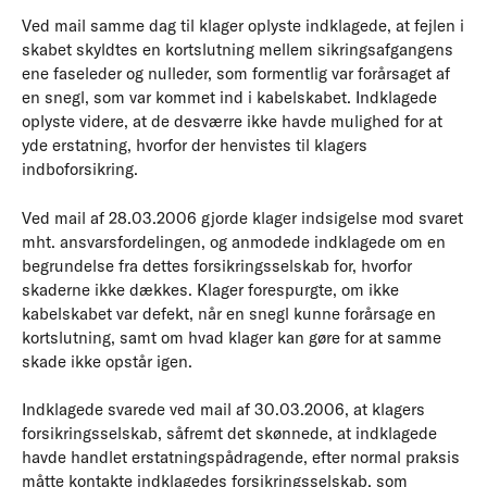
Ved mail samme dag til klager oplyste indklagede, at fejlen i
skabet skyldtes en kortslutning mellem sikringsafgangens
ene faseleder og nulleder, som formentlig var forårsaget af
en snegl, som var kommet ind i kabelskabet. Indklagede
oplyste videre, at de desværre ikke havde mulighed for at
yde erstatning, hvorfor der henvistes til klagers
indboforsikring.
Ved mail af 28.03.2006 gjorde klager indsigelse mod svaret
mht. ansvarsfordelingen, og anmodede indklagede om en
begrundelse fra dettes forsikringsselskab for, hvorfor
skaderne ikke dækkes. Klager forespurgte, om ikke
kabelskabet var defekt, når en snegl kunne forårsage en
kortslutning, samt om hvad klager kan gøre for at samme
skade ikke opstår igen.
Indklagede svarede ved mail af 30.03.2006, at klagers
forsikringsselskab, såfremt det skønnede, at indklagede
havde handlet erstatningspådragende, efter normal praksis
måtte kontakte indklagedes forsikringsselskab, som