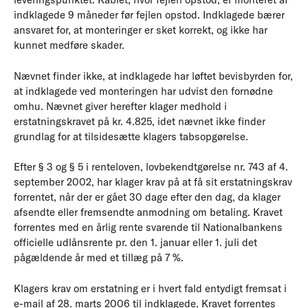
indklagede 9 måneder før fejlen opstod. Indklagede bærer
ansvaret for, at monteringer er sket korrekt, og ikke har
kunnet medføre skader.
Nævnet finder ikke, at indklagede har løftet bevisbyrden for,
at indklagede ved monteringen har udvist den fornødne
omhu. Nævnet giver herefter klager medhold i
erstatningskravet på kr. 4.825, idet nævnet ikke finder
grundlag for at tilsidesætte klagers tabsopgørelse.
Efter § 3 og § 5 i renteloven, lovbekendtgørelse nr. 743 af 4.
september 2002, har klager krav på at få sit erstatningskrav
forrentet, når der er gået 30 dage efter den dag, da klager
afsendte eller fremsendte anmodning om betaling. Kravet
forrentes med en årlig rente svarende til Nationalbankens
officielle udlånsrente pr. den 1. januar eller 1. juli det
pågældende år med et tillæg på 7 %.
Klagers krav om erstatning er i hvert fald entydigt fremsat i
e-mail af 28. marts 2006 til indklagede. Kravet forrentes