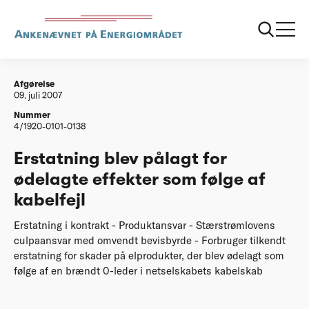
...
Afgørelser
20070709 Erstatning blev paalagt for oedelagte
effekter som foelge af kabelfejl
Afgørelse
09. juli 2007
Nummer
4/1920-0101-0138
Erstatning blev pålagt for
ødelagte effekter som følge af
kabelfejl
Erstatning i kontrakt - Produktansvar - Stærstrømlovens
culpaansvar med omvendt bevisbyrde - Forbruger tilkendt
erstatning for skader på elprodukter, der blev ødelagt som
følge af en brændt 0-leder i netselskabets kabelskab