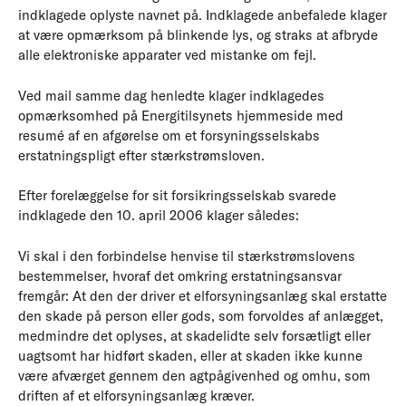
indklagede oplyste navnet på. Indklagede anbefalede klager
at være opmærksom på blinkende lys, og straks at afbryde
alle elektroniske apparater ved mistanke om fejl.
Ved mail samme dag henledte klager indklagedes
opmærksomhed på Energitilsynets hjemmeside med
resumé af en afgørelse om et forsyningsselskabs
erstatningspligt efter stærkstrømsloven.
Efter forelæggelse for sit forsikringsselskab svarede
indklagede den 10. april 2006 klager således:
Vi skal i den forbindelse henvise til stærkstrømslovens
bestemmelser, hvoraf det omkring erstatningsansvar
fremgår: At den der driver et elforsyningsanlæg skal erstatte
den skade på person eller gods, som forvoldes af anlægget,
medmindre det oplyses, at skadelidte selv forsætligt eller
uagtsomt har hidført skaden, eller at skaden ikke kunne
være afværget gennem den agtpågivenhed og omhu, som
driften af et elforsyningsanlæg kræver.