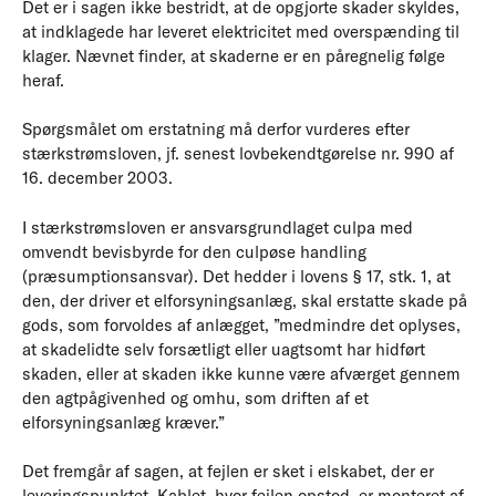
Det er i sagen ikke bestridt, at de opgjorte skader skyldes,
at indklagede har leveret elektricitet med overspænding til
klager. Nævnet finder, at skaderne er en påregnelig følge
heraf.
Spørgsmålet om erstatning må derfor vurderes efter
stærkstrømsloven, jf. senest lovbekendtgørelse nr. 990 af
16. december 2003.
I stærkstrømsloven er ansvarsgrundlaget culpa med
omvendt bevisbyrde for den culpøse handling
(præsumptionsansvar). Det hedder i lovens § 17, stk. 1, at
den, der driver et elforsyningsanlæg, skal erstatte skade på
gods, som forvoldes af anlægget, ”medmindre det oplyses,
at skadelidte selv forsætligt eller uagtsomt har hidført
skaden, eller at skaden ikke kunne være afværget gennem
den agtpågivenhed og omhu, som driften af et
elforsyningsanlæg kræver.”
Det fremgår af sagen, at fejlen er sket i elskabet, der er
leveringspunktet. Kablet, hvor fejlen opstod, er monteret af