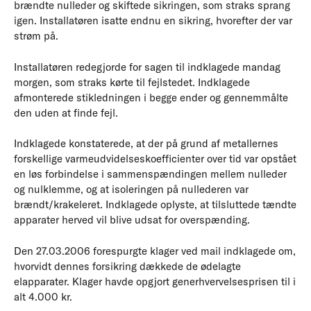
brændte nulleder og skiftede sikringen, som straks sprang
igen. Installatøren isatte endnu en sikring, hvorefter der var
strøm på.
Installatøren redegjorde for sagen til indklagede mandag
morgen, som straks kørte til fejlstedet. Indklagede
afmonterede stikledningen i begge ender og gennemmålte
den uden at finde fejl.
Indklagede konstaterede, at der på grund af metallernes
forskellige varmeudvidelseskoefficienter over tid var opstået
en løs forbindelse i sammenspændingen mellem nulleder
og nulklemme, og at isoleringen på nullederen var
brændt/krakeleret. Indklagede oplyste, at tilsluttede tændte
apparater herved vil blive udsat for overspænding.
Den 27.03.2006 forespurgte klager ved mail indklagede om,
hvorvidt dennes forsikring dækkede de ødelagte
elapparater. Klager havde opgjort generhvervelsesprisen til i
alt 4.000 kr.