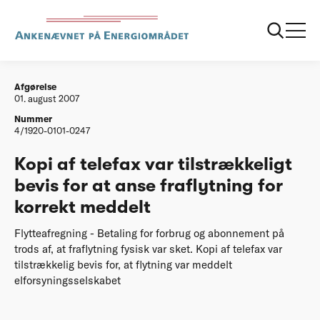
...
Afgørelser
20070801 Kopi af telefax var tilstraekkeligt bevis
for at anse fraflytning for korrekt meddelt
Afgørelse
01. august 2007
Nummer
4/1920-0101-0247
Kopi af telefax var tilstrækkeligt
bevis for at anse fraflytning for
korrekt meddelt
Flytteafregning - Betaling for forbrug og abonnement på
trods af, at fraflytning fysisk var sket. Kopi af telefax var
tilstrækkelig bevis for, at flytning var meddelt
elforsyningsselskabet