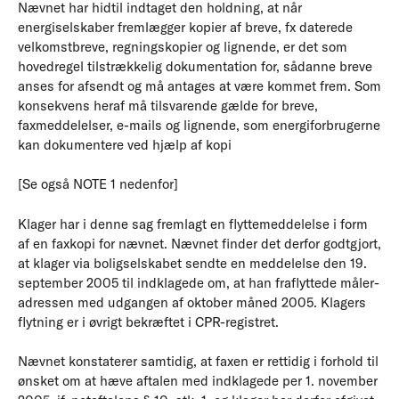
Nævnet har hidtil indtaget den holdning, at når
energiselskaber fremlægger kopier af breve, fx daterede
velkomstbreve, regningskopier og lignende, er det som
hovedregel tilstrækkelig dokumentation for, sådanne breve
anses for afsendt og må antages at være kommet frem. Som
konsekvens heraf må tilsvarende gælde for breve,
faxmeddelelser, e-mails og lignende, som energiforbrugerne
kan dokumentere ved hjælp af kopi
[Se også NOTE 1 nedenfor]
Klager har i denne sag fremlagt en flyttemeddelelse i form
af en faxkopi for nævnet. Nævnet finder det derfor godtgjort,
at klager via boligselskabet sendte en meddelelse den 19.
september 2005 til indklagede om, at han fraflyttede måler-
adressen med udgangen af oktober måned 2005. Klagers
flytning er i øvrigt bekræftet i CPR-registret.
Nævnet konstaterer samtidig, at faxen er rettidig i forhold til
ønsket om at hæve aftalen med indklagede per 1. november