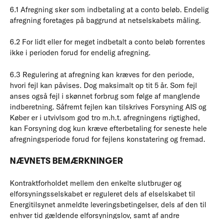
6.1 Afregning sker som indbetaling at a conto beløb. Endelig
afregning foretages på baggrund at netselskabets måling.
6.2 For lidt eller for meget indbetalt a conto beløb forrentes
ikke i perioden forud for endelig afregning.
6.3 Regulering at afregning kan kræves for den periode,
hvori fejl kan påvises. Dog maksimalt op tit 5 år. Som fejl
anses også fejl i skønnet forbrug som følge af manglende
indberetning. Såfremt fejlen kan tilskrives Forsyning AIS og
Køber er i utvivlsom god tro m.h.t. afregningens rigtighed,
kan Forsyning dog kun kræve efterbetaling for seneste hele
afregningsperiode forud for fejlens konstatering og fremad.
NÆVNETS BEMÆRKNINGER
Kontraktforholdet mellem den enkelte slutbruger og
elforsyningsselskabet er reguleret dels af elselskabet til
Energitilsynet anmeldte leveringsbetingelser, dels af den til
enhver tid gældende elforsyningslov, samt af andre