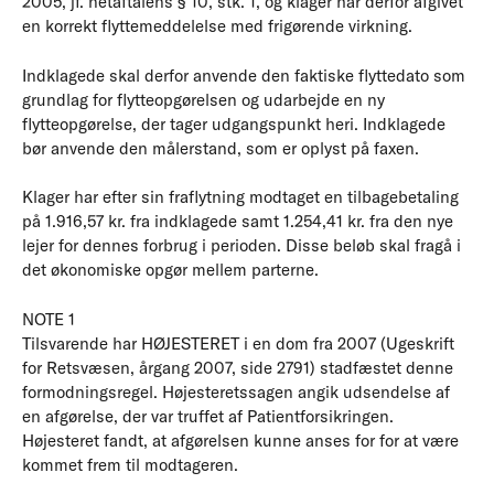
2005, jf. netaftalens § 10, stk. 1, og klager har derfor afgivet
en korrekt flyttemeddelelse med frigørende virkning.
Indklagede skal derfor anvende den faktiske flyttedato som
grundlag for flytteopgørelsen og udarbejde en ny
flytteopgørelse, der tager udgangspunkt heri. Indklagede
bør anvende den målerstand, som er oplyst på faxen.
Klager har efter sin fraflytning modtaget en tilbagebetaling
på 1.916,57 kr. fra indklagede samt 1.254,41 kr. fra den nye
lejer for dennes forbrug i perioden. Disse beløb skal fragå i
det økonomiske opgør mellem parterne.
NOTE 1
Tilsvarende har HØJESTERET i en dom fra 2007 (Ugeskrift
for Retsvæsen, årgang 2007, side 2791) stadfæstet denne
formodningsregel. Højesteretssagen angik udsendelse af
en afgørelse, der var truffet af Patientforsikringen.
Højesteret fandt, at afgørelsen kunne anses for for at være
kommet frem til modtageren.