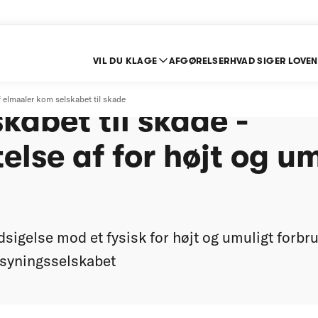
VIL DU KLAGE
AFGØRELSER
HVAD SIGER LOVEN
bets bortskaffelse af
 elmaaler kom selskabet til skade
kabet til skade -
lse af for højt og u
sigelse mod et fysisk for højt og umuligt forbr
orsyningsselskabet