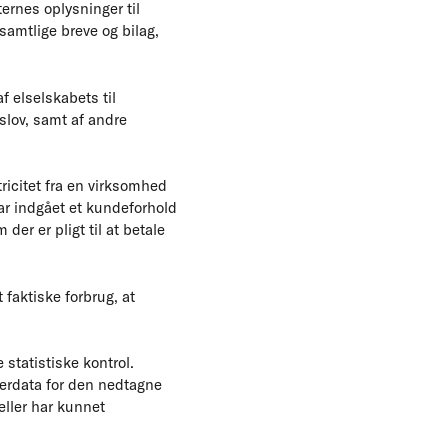
ernes oplysninger til
mtlige breve og bilag,
f elselskabets til
slov, samt af andre
tricitet fra en virksomhed
har indgået et kundeforhold
er er pligt til at betale
t faktiske forbrug, at
 statistiske kontrol.
erdata for den nedtagne
eller har kunnet