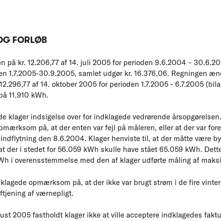
OG FORLØB
på kr. 12.206,77 af 14. juli 2005 for perioden 9.6.2004 – 30.6.2005 
den 1.7.2005-30.9.2005, samlet udgør kr. 16.376,06. Regningen ænd
 12.296,77 af 14. oktober 2005 for perioden 1.7.2005 - 6.7.2005 (bil
 på 11.910 kWh.
orde klager indsigelse over for indklagede vedrørende årsopgørelsen
pmærksom på, at der enten var fejl på måleren, eller at der var for
 indflytning den 8.6.2004. Klager henviste til, at der måtte være b
at der i stedet for 56.059 kWh skulle have stået 65.059 kWh. Dette 
Wh i overensstemmelse med den af klager udførte måling af maksi
dklagede opmærksom på, at der ikke var brugt strøm i de fire vinte
tjening af værnepligt.
ugust 2005 fastholdt klager ikke at ville acceptere indklagedes fakt