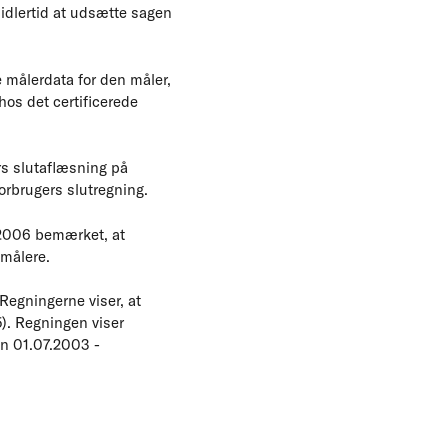
idlertid at udsætte sagen
e målerdata for den måler,
hos det certificerede
rs slutaflæsning på
orbrugers slutregning.
r 2006 bemærket, at
 målere.
Regningerne viser, at
). Regningen viser
en 01.07.2003 -