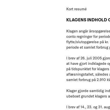
Kort resumé
KLAGENS INDHOLD 
Klagen angår årsopgørelsen 
conto regninger for perio
flytte/slutopgørelse på kr.
periode et samlet forbrug
I brev af 26. juli 2005 gj
at have gjort indklagede o
på tidspunktet for klagers
aflæsningstallet, således 
samlet forbrug på 2.910 k
Klager gjorde samtidig in
ubeboet grundet klagers af
I brev af 14., 23. og 31. a