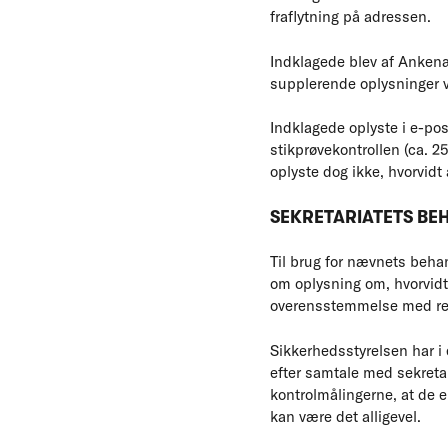
fraflytning på adressen.
Indklagede blev af Anken
supplerende oplysninger v
Indklagede oplyste i e-po
stikprøvekontrollen (ca. 2
oplyste dog ikke, hvorvidt
SEKRETARIATETS B
Til brug for nævnets beha
om oplysning om, hvorvidt
overensstemmelse med regl
Sikkerhedsstyrelsen har i 
efter samtale med sekretar
kontrolmålingerne, at de er
kan være det alligevel.