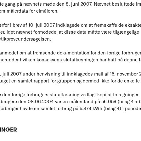
ste gang på nævnets møde den 8. juni 2007. Nævnet besluttede im
 om målerdata for elmåleren.
for i brev af 10. juli 2007 indklagede om at fremskaffe de eksakt
er, idet nævnet formodede, at disse data måtte være tilgængelige 
 stikprøveundersøgelsen.
 anmodet om at fremsende dokumentation for den forrige forbruge
 herunder hvilken konsekvens slutaflæsningen har haft på denne f
9. juli 2007 under henvisning til indklagedes mail af 15. novembe
aget en samlet rapport for gruppen og dermed ikke for de enkelte
den forrige forbrugers slutaflæsning vedlagt kopi af to regninger. 
brugere den 08.06.2004 var en målerstand på 56.059 (bilag 4 + 5
e forbruger havde en samlet forbrug på 5.879 kWh (bilag 4) i period
INGER