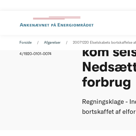
Elselska
Afgørelse
20. december 2007
Forside
Afgørelser
20071220 Elselskabets bortskaffelse af
kom sels
Nummer
4/1920-0101-0074
Nedsætte
forbrug
Regningsklage - Ind
bortskaffet af elf