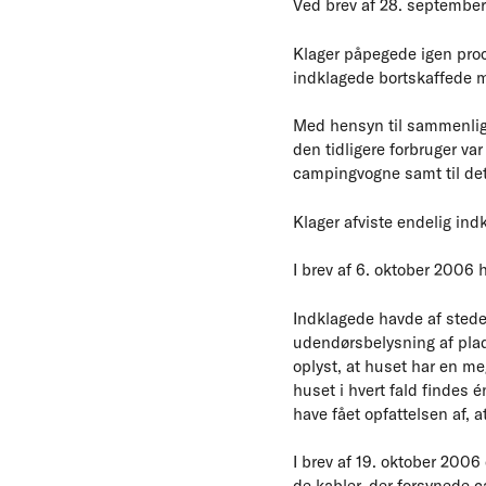
Ved brev af 28. september
Klager påpegede igen proc
indklagede bortskaffede m
Med hensyn til sammenlign
den tidligere forbruger va
campingvogne samt til d
Klager afviste endelig ind
I brev af 6. oktober 2006 
Indklagede havde af stedet
udendørsbelysning af plad
oplyst, at huset har en meg
huset i hvert fald findes
have fået opfattelsen af, 
I brev af 19. oktober 2006
de kabler, der forsynede c