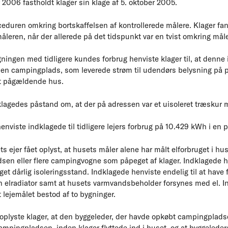
 2006 fastholdt klager sin klage af 5. oktober 2005.
eduren omkring bortskaffelsen af kontrollerede målere. Klager fan
åleren, når der allerede på det tidspunkt var en tvist omkring mål
ingen med tidligere kundes forbrug henviste klager til, at denne 
r en campingplads, som leverede strøm til udendørs belysning på pl
et pågældende hus.
klagedes påstand om, at der på adressen var et uisoleret træskur m
henviste indklagede til tidligere lejers forbrug på 10.429 kWh i en
s ejer fået oplyst, at husets måler alene har målt elforbruget i hus
sen eller flere campingvogne som påpeget af klager. Indklagede h
et dårlig isoleringsstand. Indklagede henviste endelig til at have f
 én elradiator samt at husets varmvandsbeholder forsynes med el. 
at lejemålet bestod af to bygninger.
 oplyste klager, at den byggeleder, der havde opkøbt campingplads
ampingpladsen, inden klager flyttede ind i huset, og at byggelede