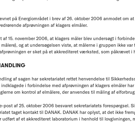
ævnet på Energiområdet i brev af 26. oktober 2006 anmodet om 
edrørende afprøvningen af klagers elmåler.
st af 15. november 2006, at klagers måler blev undersøgt i forbind
5 målere), og at undersøgelsen viste, at målerne i gruppen ikke var
 afprøvningen er sket på et akkrediteret værksted, som påkrævet i h
EHANDLING
ndling af sagen har sekretariatet rettet henvendelse til Sikkerhe
 indklagede i forbindelse med afprøvningen af klagers elmåler har 
erne om kontrol af elmålere, der anvendes til måling af elforbr
e-post af 25. oktober 2006 besvaret sekretariatets forespørgsel. 
iatet taget kontakt til DANAK. DANAK har oplyst, at det ikke frem
 udført af et akkrediteret laboratorium i henhold til lovgivningen, 