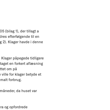
(bilag 1), der tillagt a
res efterfølgende til en
ag 2). Klager havde i denne
. Klager påpegede tidligere
etaget en forkert aflæsning
yttet om på
ville for klager betyde et
malt forbrug.
rmåneder, da huset var
ura og opfordrede