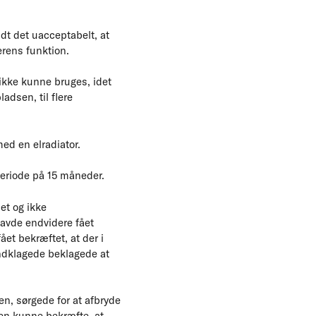
dt det uacceptabelt, at
erens funktion.
ikke kunne bruges, idet
adsen, til flere
ed en elradiator.
 periode på 15 måneder.
et og ikke
avde endvidere fået
ået bekræftet, at der i
Indklagede beklagede at
en, sørgede for at afbryde
ren kunne bekræfte, at