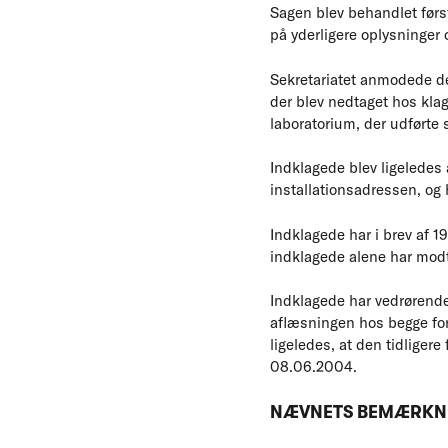
Sagen blev behandlet før
på yderligere oplysninger
Sekretariatet anmodede der
der blev nedtaget hos klag
laboratorium, der udførte
Indklagede blev ligeledes
installationsadressen, og
Indklagede har i brev af 1
indklagede alene har modt
Indklagede har vedrørende 
aflæsningen hos begge for
ligeledes, at den tidliger
08.06.2004.
NÆVNETS BEMÆRKN