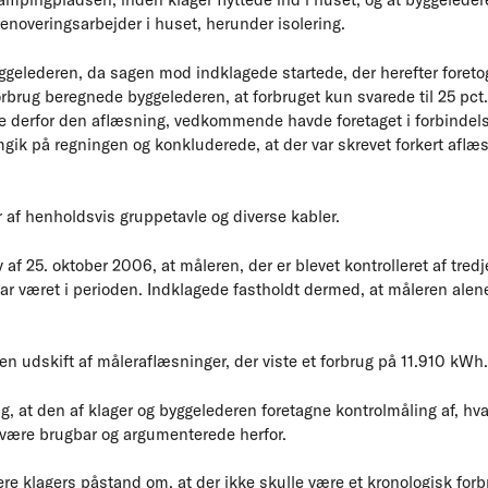
renoveringsarbejder i huset, herunder isolering.
ggelederen, da sagen mod indklagede startede, der herefter foreto
orbrug beregnede byggelederen, at forbruget kun svarede til 25 pct.
e derfor den aflæsning, vedkommende havde foretaget i forbindels
gik på regningen og konkluderede, at der var skrevet forkert aflæs
er af henholdsvis gruppetavle og diverse kabler.
 af 25. oktober 2006, at måleren, der er blevet kontrolleret af tredj
har været i perioden. Indklagede fastholdt dermed, at måleren alene
n udskift af måleraflæsninger, der viste et forbrug på 11.910 kWh.
g, at den af klager og byggelederen foretagne kontrolmåling af, h
 være brugbar og argumenterede herfor.
re klagers påstand om, at der ikke skulle være et kronologisk forb