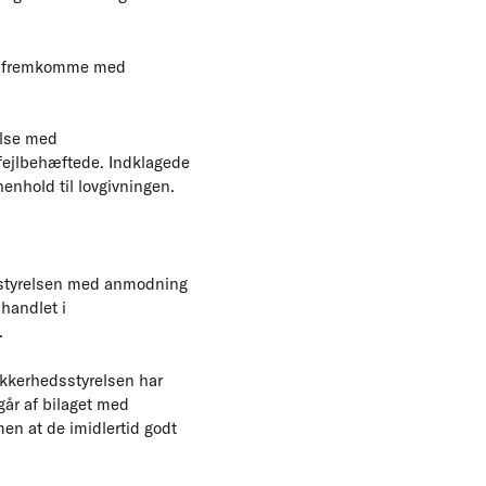
at fremkomme med
else med
 fejlbehæftede. Indklagede
enhold til lovgivningen.
dsstyrelsen med anmodning
handlet i
ug.
Sikkerhedsstyrelsen har
går af bilaget med
men at de imidlertid godt