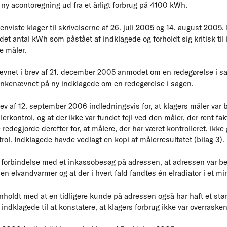
 ny acontoregning ud fra et årligt forbrug på 4100 kWh.
henviste klager til skrivelserne af 26. juli 2005 og 14. august 2005
 det antal kWh som påstået af indklagede og forholdt sig kritisk ti
e måler.
vnet i brev af 21. december 2005 anmodet om en redegørelse i sa
kenævnet på ny indklagede om en redegørelse i sagen.
ev af 12. september 2006 indledningsvis for, at klagers måler var b
erkontrol, og at der ikke var fundet fejl ved den måler, der rent fak
redegjorde derefter for, at målere, der har været kontrolleret, ik
trol. Indklagede havde vedlagt en kopi af målerresultatet (bilag 3).
 forbindelse med et inkassobesøg på adressen, at adressen var beb
n elvandvarmer og at der i hvert fald fandtes én elradiator i et mi
oldt med at en tidligere kunde på adressen også har haft et stør
ndklagede til at konstatere, at klagers forbrug ikke var overraske