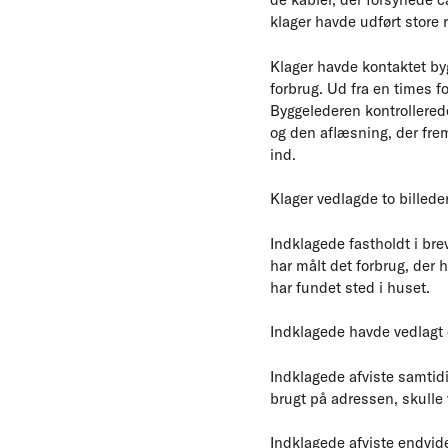
klager havde udført store 
Klager havde kontaktet by
forbrug. Ud fra en times f
Byggelederen kontrollered
og den aflæsning, der frem
ind.
Klager vedlagde to billed
Indklagede fastholdt i brev
har målt det forbrug, der 
har fundet sted i huset.
Indklagede havde vedlagt e
Indklagede afviste samtidi
brugt på adressen, skulle
Indklagede afviste endvide