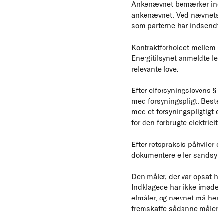
Ankenævnet bemærker indle
ankenævnet. Ved nævnets 
som parterne har indsendt
Kontraktforholdet mellem d
Energitilsynet anmeldte le
relevante love.
Efter elforsyningslovens § 
med forsyningspligt. Beste
med et forsyningspligtigt 
for den forbrugte elektricit
Efter retspraksis påhviler 
dokumentere eller sandsy
Den måler, der var opsat h
Indklagede har ikke imød
elmåler, og nævnet må here
fremskaffe sådanne måler