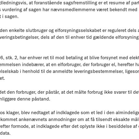
dningsvis, at foranstående sagsfremstilling er et resume af part
vurdering af sagen har nævnsmedlemmerne været bekendt med sa
 i sagen.
en enkelte slutbruger og elforsyningsselskabet er reguleret dels a
veringsbetingelser, dels af den til enhver tid gældende elforsyning
6, stk. 2, har enhver ret til mod betaling at blive forsynet med elek
mmelsen indebærer, at en elforbruger, der forbruger el, herefter 
elselskab i henhold til de anmeldte leveringsbestemmelser, ligesom d
et.
det den forbruger, der påstår, at det målte forbrug ikke svarer til de
nliggøre denne påstand.
os klager, blev nedtaget af indklagede som et led i den almindelige
ekommet ankenævnets anmodninger om at få tilsendt eksakte mål
fter formode, at indklagede efter det oplyste ikke i besiddelse af 
data.