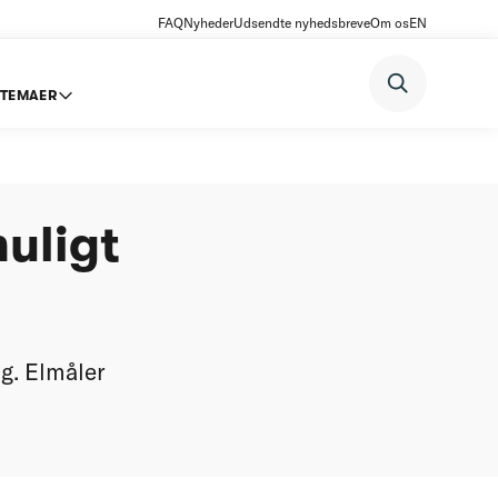
FAQ
Nyheder
Udsendte nyhedsbreve
Om os
EN
TEMAER
 elmåler
muligt
ug. Elmåler