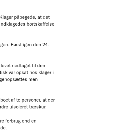
. Klager påpegede, at det
l indklagedes bortskaffelse
gen. Først igen den 24.
levet nedtaget til den
tisk var opsat hos klager i
ke genopsættes men
oet af to personer, at der
ndre uisoleret træskur.
re forbrug end en
nde.