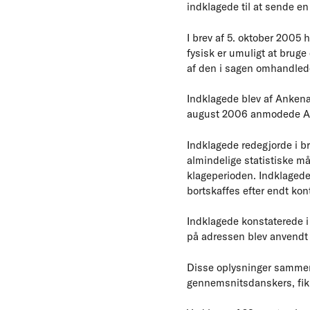
indklagede til at sende en
I brev af 5. oktober 2005 
fysisk er umuligt at bruge
af den i sagen omhandled
Indklagede blev af Ankenæ
august 2006 anmodede An
Indklagede redegjorde i br
almindelige statistiske mål
klageperioden. Indklagede 
bortskaffes efter endt kon
Indklagede konstaterede i
på adressen blev anvendt e
Disse oplysninger sammenh
gennemsnitsdanskers, fik i