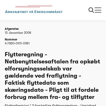
...
Afgørelser
20081212 Flytteregning Netbenyttelsesaftalen fra
opkoebt elforsyningsselskab var gaeldende
Afgørelse
12. december 2008
Nummer
4/1920-0101-0381
Flytteregning -
Netbenyttelsesaftalen fra opkøbt
elforsyningsselskab var
gældende ved fraflytning -
Faktisk flyttedato som
skæringsdato - Pligt til at fordele
forbrug mellem fra- og tilflytter
Flytteafregning * 2 forskellige flytteopgørelser - Uenighed