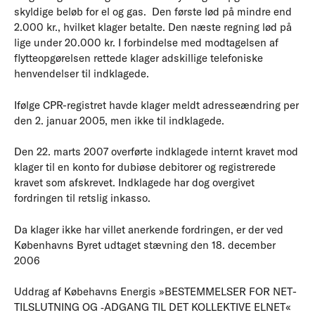
skyldige beløb for el og gas. Den første lød på mindre end
2.000 kr., hvilket klager betalte. Den næste regning lød på
lige under 20.000 kr. I forbindelse med modtagelsen af
flytteopgørelsen rettede klager adskillige telefoniske
henvendelser til indklagede.
Ifølge CPR-registret havde klager meldt adresseændring per
den 2. januar 2005, men ikke til indklagede.
Den 22. marts 2007 overførte indklagede internt kravet mod
klager til en konto for dubiøse debitorer og registrerede
kravet som afskrevet. Indklagede har dog overgivet
fordringen til retslig inkasso.
Da klager ikke har villet anerkende fordringen, er der ved
Københavns Byret udtaget stævning den 18. december
2006
Uddrag af Købehavns Energis »BESTEMMELSER FOR NET­
TIL­SLUT­NING OG ‑AD­GANG TIL DET KOL­LEK­TI­VE ELNET«