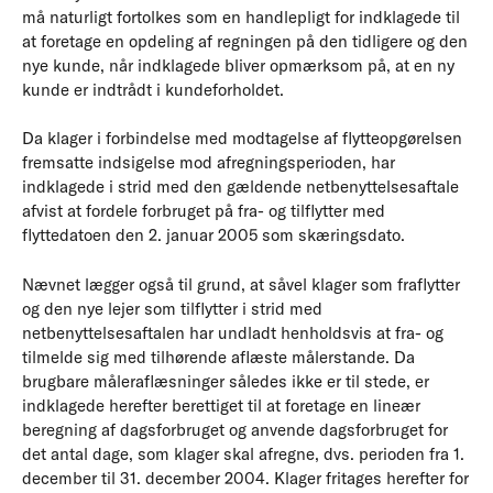
må naturligt fortolkes som en handlepligt for indklagede til
at foretage en opdeling af regningen på den tidligere og den
nye kunde, når indklagede bliver opmærksom på, at en ny
kunde er indtrådt i kundeforholdet.
Da klager i forbindelse med modtagelse af flytteopgørelsen
fremsatte indsigelse mod afregningsperioden, har
indklagede i strid med den gældende netbenyttelsesaftale
afvist at fordele forbruget på fra- og tilflytter med
flyttedatoen den 2. januar 2005 som skæringsdato.
Nævnet lægger også til grund, at såvel klager som fraflytter
og den nye lejer som tilflytter i strid med
netbenyttelsesaftalen har undladt henholdsvis at fra- og
tilmelde sig med tilhørende aflæste målerstande. Da
brugbare måleraflæsninger således ikke er til stede, er
indklagede herefter berettiget til at foretage en lineær
beregning af dagsforbruget og anvende dagsforbruget for
det antal dage, som klager skal afregne, dvs. perioden fra 1.
december til 31. december 2004. Klager fritages herefter for