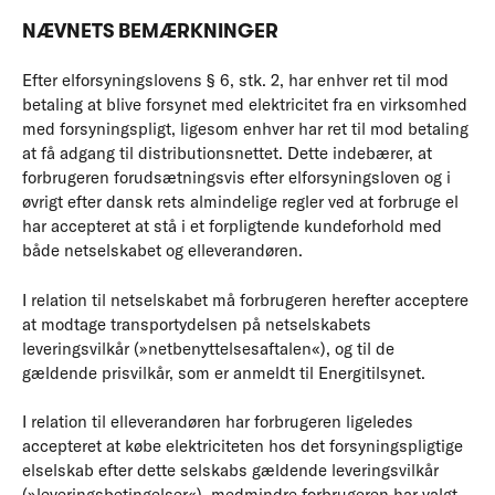
NÆVNETS BEMÆRKNINGER
Efter elforsyningslovens § 6, stk. 2, har enhver ret til mod
betaling at blive forsynet med elektricitet fra en virksomhed
med forsyningspligt, ligesom enhver har ret til mod betaling
at få adgang til distributionsnettet. Dette indebærer, at
forbrugeren forudsætningsvis efter elforsyningsloven og i
øvrigt efter dansk rets almindelige regler ved at forbruge el
har accepteret at stå i et forpligtende kundeforhold med
både netselskabet og elleverandøren.
I relation til netselskabet må forbrugeren herefter acceptere
at modtage transportydelsen på netselskabets
leveringsvilkår (»netbenyttelsesaftalen«), og til de
gældende prisvilkår, som er anmeldt til Energitilsynet.
I relation til elleverandøren har forbrugeren ligeledes
accepteret at købe elektriciteten hos det forsyningspligtige
elselskab efter dette selskabs gældende leveringsvilkår
(»leveringsbetingelser«), medmindre forbrugeren har valgt