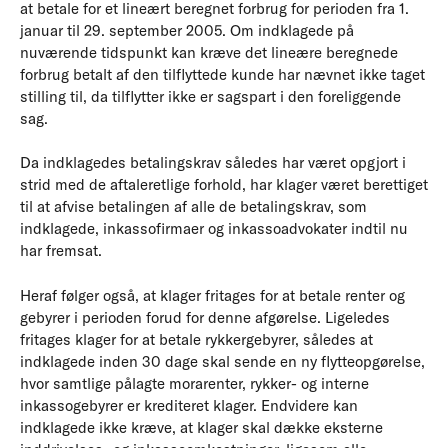
at betale for et lineært beregnet forbrug for perioden fra 1.
januar til 29. september 2005. Om indklagede på
nuværende tidspunkt kan kræve det lineære beregnede
forbrug betalt af den tilflyttede kunde har nævnet ikke taget
stilling til, da tilflytter ikke er sagspart i den foreliggende
sag.
Da indklagedes betalingskrav således har været opgjort i
strid med de aftaleretlige forhold, har klager været berettiget
til at afvise betalingen af alle de betalingskrav, som
indklagede, inkassofirmaer og inkassoadvokater indtil nu
har fremsat.
Heraf følger også, at klager fritages for at betale renter og
gebyrer i perioden forud for denne afgørelse. Ligeledes
fritages klager for at betale rykkergebyrer, således at
indklagede inden 30 dage skal sende en ny flytteopgørelse,
hvor samtlige pålagte morarenter, rykker- og interne
inkassogebyrer er krediteret klager. Endvidere kan
indklagede ikke kræve, at klager skal dække eksterne