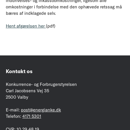
inddrivelses- og inkassoomkostninger, ligesom alle
omkostninger i forbindelse med den ophævede retssag må
bæres af indklagede selv.
Hent afgørelsen her
(pdf)
Kontakt os
Konkurrence- og Forbrugerstyrelsen
Carl Jacobsens Vej 35
2500 Valby
E-mail:
post@energianke.dk
Telefon:
4171 5301
CVR: 10 29 48 19