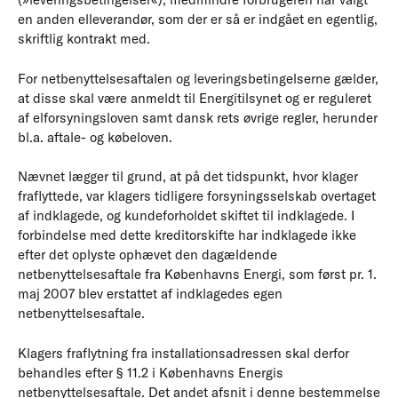
en anden elleverandør, som der er så er indgået en egentlig,
skriftlig kontrakt med.
For netbenyttelsesaftalen og leveringsbetingelserne gælder,
at disse skal være anmeldt til Energitilsynet og er reguleret
af elforsyningsloven samt dansk rets øvrige regler, herunder
bl.a. aftale- og købeloven.
Nævnet lægger til grund, at på det tidspunkt, hvor klager
fraflyttede, var klagers tidligere forsyningsselskab overtaget
af indklagede, og kundeforholdet skiftet til indklagede. I
forbindelse med dette kreditorskifte har indklagede ikke
efter det oplyste ophævet den dagældende
netbenyttelsesaftale fra Københavns Energi, som først pr. 1.
maj 2007 blev erstattet af indklagedes egen
netbenyttelsesaftale.
Klagers fraflytning fra installationsadressen skal derfor
behandles efter § 11.2 i Københavns Energis
netbenyttelsesaftale. Det andet afsnit i denne bestemmelse