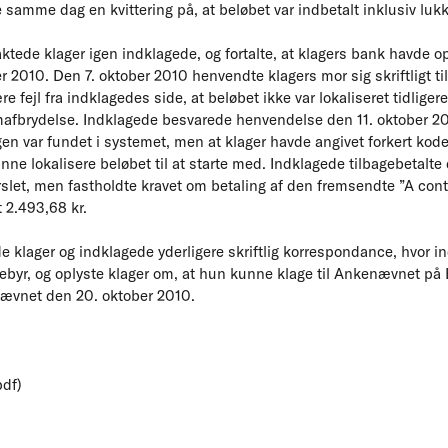
samme dag en kvittering på, at beløbet var indbetalt inklusiv lu
tede klager igen indklagede, og fortalte, at klagers bank havde op
r 2010. Den 7. oktober 2010 henvendte klagers mor sig skriftligt ti
 fejl fra indklagedes side, at beløbet ikke var lokaliseret tidligere
ømafbrydelse. Indklagede besvarede henvendelse den 11. oktober 2
en var fundet i systemet, men at klager havde angivet forkert kod
nne lokalisere beløbet til at starte med. Indklagede tilbagebetalt
arslet, men fastholdte kravet om betaling af den fremsendte ”A co
 2.493,68 kr.
 klager og indklagede yderligere skriftlig korrespondance, hvor i
ebyr, og oplyste klager om, at hun kunne klage til Ankenævnet på
nævnet den 20. oktober 2010.
pdf)