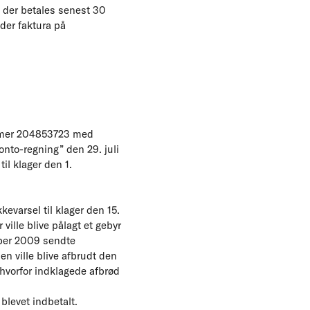
 der betales senest 30
der faktura på
ummer 204853723 med
onto-regning” den 29. juli
il klager den 1.
evarsel til klager den 15.
ille blive pålagt et gebyr
mber 2009 sendte
n ville blive afbrudt den
 hvorfor indklagede afbrød
blevet indbetalt.