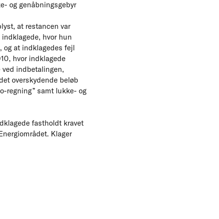
kke- og genåbningsgebyr
lyst, at restancen var
l indklagede, hvor hun
, og at indklagedes fejl
010, hvor indklagede
e ved indbetalingen,
e det overskydende beløb
nto-regning” samt lukke- og
ndklagede fastholdt kravet
 Energiområdet. Klager