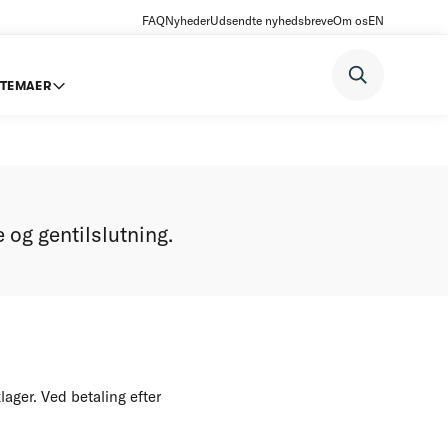
FAQ
Nyheder
Udsendte nyhedsbreve
Om os
EN
TEMAER
 og gentilslutning.
ager. Ved betaling efter