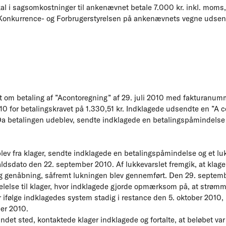
 i sagsomkostninger til ankenævnet betale 7.000 kr. inkl. moms,
r Konkurrence- og Forbrugerstyrelsen på ankenævnets vegne udsen
et om betaling af ”Acontoregning” af 29. juli 2010 med fakturan
10 for betalingskravet på 1.330,51 kr. Indklagede udsendte en ”A c
Da betalingen udeblev, sendte indklagede en betalingspåmindelse t
ev fra klager, sendte indklagede en betalingspåmindelse og et lukk
sdato den 22. september 2010. Af lukkevarslet fremgik, at klager v
 og genåbning, såfremt lukningen blev gennemført. Den 29. septe
else til klager, hvor indklagede gjorde opmærksom på, at strømme
r ifølge indklagedes system stadig i restance den 5. oktober 2010,
er 2010.
ndet sted, kontaktede klager indklagede og fortalte, at beløbet var 