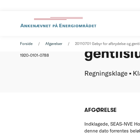
Gebyr f
Afgørelse
01. juli 2011
Forside
Afgørelser
20110701 Gebyr for afbrydelse og genti
gentilsl
Nummer
1920-0101-0788
Regningsklage ▪ Kla
AFGØRELSE
Indklagede, SEAS-NVE Holdi
denne dato forrentes beløb