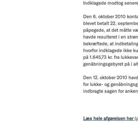
Indklagede modtog senere 
Den 6. oktober 2010 kontak
blevet betalt 22. septembe
påpegede, at det måtte være
havde resulteret i en str
bekræftede, at indbetaling
hvorfor indklagede ikke ku
på 1.645,73 kr. fra lukkev
genåbningsgebyret på i alt
Den 12. oktober 2010 havde
for lukke- og genåbningsg
indbragte sagen for anke
Læs hele afgørelsen her
(