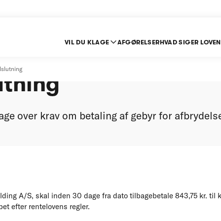
VIL DU KLAGE
AFGØRELSER
HVAD SIGER LOVEN
or afbrydelse og
lslutning
utning
ge over krav om betaling af gebyr for afbrydelse
ng A/S, skal inden 30 dage fra dato tilbagebetale 843,75 kr. til kl
et efter rentelovens regler.