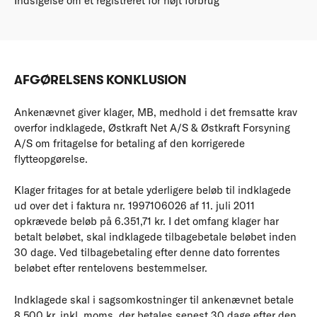
Indsigelse om et registreret for højt forbrug
AFGØRELSENS KONKLUSION
Ankenævnet giver klager, MB, medhold i det fremsatte krav
overfor indklagede, Østkraft Net A/S & Østkraft Forsyning
A/S om fritagelse for betaling af den korrigerede
flytteopgørelse.
Klager fritages for at betale yderligere beløb til indklagede
ud over det i faktura nr. 1997106026 af 11. juli 2011
opkrævede beløb på 6.351,71 kr. I det omfang klager har
betalt beløbet, skal indklagede tilbagebetale beløbet inden
30 dage. Ved tilbagebetaling efter denne dato forrentes
beløbet efter rentelovens bestemmelser.
Indklagede skal i sagsomkostninger til ankenævnet betale
8.500 kr. inkl. moms, der betales senest 30 dage efter den