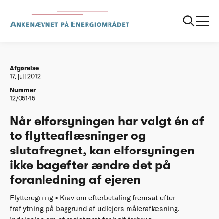
...
Afgørelser
20120717 Naar elforsyningen har valgt en af to
flytteaflaesninger og slutafregnet kan
elforsyningen
Afgørelse
17. juli 2012
Nummer
12/05145
Når elforsyningen har valgt én af
to flytteaflæsninger og
slutafregnet, kan elforsyningen
ikke bagefter ændre det på
foranledning af ejeren
Flytteregning ▪ Krav om efterbetaling fremsat efter
fraflytning på baggrund af udlejers måleraflæsning.