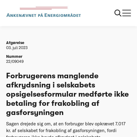
...
Afgørelser
20230703 Forbrugerens manglende afkrydsning i
selskabets opsigelsesformular medførte ikke
betaling for frakobling af gasforsyningen
Afgørelse
03. juli 2023
Nummer
22/09049
Forbrugerens manglende
afkrydsning i selskabets
opsigelsesformular medførte ikke
betaling for frakobling af
gasforsyningen
Sagen drejede sig om, at en forbruger blev opkrævet 7.017
kr. af selskabet for frakobling af gasforsyningen, fordi