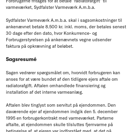
Forbrugerne fritages for at betale ”radiatorafgift” til
varmeværket, Sydfalster Varmeværk A.m.b.a.
Sydfalster Varmeværk A.m.b.a. skal i sagsomkostninger til
ankenævnet betale 8.500 kr. inkl. moms, der betales senest
30 dage efter den dato, hvor Konkurrence- og
Forbrugerstyrelsen på ankenævnets vegne udsender
faktura på opkrævning af beløbet.
Sagsresumé
Sagen vedrører spørgsmålet om, hvorvidt forbrugeren kan
anses for at være bundet af den tidligere ejers aftale om
radiatorafgift. Aftalen omhandlede finansiering og
installation af det interne varmeanlæg.
Aftalen blev tinglyst som servitut på ejendommen. Den
daværende ejer af ejendommen indgik den 5. december
1995 en forbrugerkontrakt med varmeværket. Parterne
aftalte, at ejendommen skulle tilsluttes fjernvarme på
betingelse af, at ejeren var indforstået med, at det på