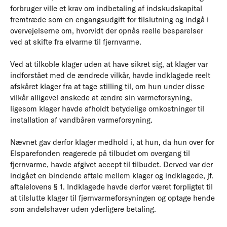
forbruger ville et krav om indbetaling af indskudskapital
fremtræde som en engangsudgift for tilslutning og indgå i
overvejelserne om, hvorvidt der opnås reelle besparelser
ved at skifte fra elvarme til fjernvarme.
Ved at tilkoble klager uden at have sikret sig, at klager var
indforstået med de ændrede vilkår, havde indklagede reelt
afskåret klager fra at tage stilling til, om hun under disse
vilkår alligevel ønskede at ændre sin varmeforsyning,
ligesom klager havde afholdt betydelige omkostninger til
installation af vandbåren varmeforsyning.
Nævnet gav derfor klager medhold i, at hun, da hun over for
Elsparefonden reagerede på tilbudet om overgang til
fjernvarme, havde afgivet accept til tilbudet. Derved var der
indgået en bindende aftale mellem klager og indklagede, jf.
aftalelovens § 1. Indklagede havde derfor været forpligtet til
at tilslutte klager til fjernvarmeforsyningen og optage hende
som andelshaver uden yderligere betaling.