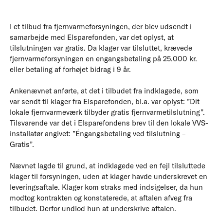
I et tilbud fra fjernvarmeforsyningen, der blev udsendt i
samarbejde med Elsparefonden, var det oplyst, at
tilslutningen var gratis. Da klager var tilsluttet, krævede
fjernvarmeforsyningen en engangsbetaling på 25.000 kr.
eller betaling af forhøjet bidrag i 9 år.
Ankenævnet anførte, at det i tilbudet fra indklagede, som
var sendt til klager fra Elsparefonden, bl.a. var oplyst: ”Dit
lokale fjernvarmeværk tilbyder gratis fjernvarmetilslutning”.
Tilsvarende var det i Elsparefondens brev til den lokale VVS-
installatør angivet: ”Éngangsbetaling ved tilslutning –
Gratis”.
Nævnet lagde til grund, at indklagede ved en fejl tilsluttede
klager til forsyningen, uden at klager havde underskrevet en
leveringsaftale. Klager kom straks med indsigelser, da hun
modtog kontrakten og konstaterede, at aftalen afveg fra
tilbudet. Derfor undlod hun at underskrive aftalen.