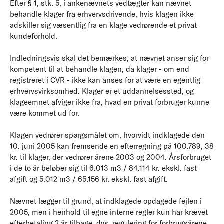
Efter § 1, stk. 5, i ankenævnets vedtægter kan nævnet
behandle klager fra erhvervsdrivende, hvis klagen ikke
adskiller sig væsentlig fra en klage vedrørende et privat
kundeforhold.
Indledningsvis skal det bemærkes, at nævnet anser sig for
kompetent til at behandle klagen, da klager - om end
registreret i CVR - ikke kan anses for at være en egentlig
erhvervsvirksomhed. Klager er et uddannelsessted, og
klageemnet afviger ikke fra, hvad en privat forbruger kunne
være kommet ud for.
Klagen vedrører spørgsmålet om, hvorvidt indklagede den
10. juni 2005 kan fremsende en efterregning på 100.789, 38
kr. til klager, der vedrører årene 2003 og 2004. Årsforbruget
i de to år beløber sig til 6.013 m3 / 84.114 kr. ekskl. fast
afgift og 5.012 m3 / 65.156 kr. ekskl. fast afgift.
Nævnet lægger til grund, at indklagede opdagede fejlen i
2005, men i henhold til egne interne regler kun har krævet
efterbetaling 2 år tilbage, dvs. regulering for forbrugsårene