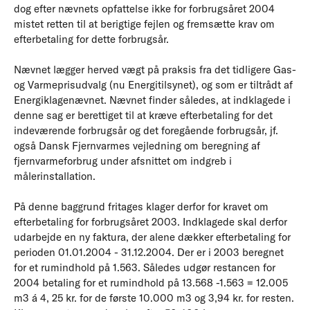
dog efter nævnets opfattelse ikke for forbrugsåret 2004
mistet retten til at berigtige fejlen og fremsætte krav om
efterbetaling for dette forbrugsår.
Nævnet lægger herved vægt på praksis fra det tidligere Gas-
og Varmeprisudvalg (nu Energitilsynet), og som er tiltrådt af
Energiklagenævnet. Nævnet finder således, at indklagede i
denne sag er berettiget til at kræve efterbetaling for det
indeværende forbrugsår og det foregående forbrugsår, jf.
også Dansk Fjernvarmes vejledning om beregning af
fjernvarmeforbrug under afsnittet om indgreb i
målerinstallation.
På denne baggrund fritages klager derfor for kravet om
efterbetaling for forbrugsåret 2003. Indklagede skal derfor
udarbejde en ny faktura, der alene dækker efterbetaling for
perioden 01.01.2004 - 31.12.2004. Der er i 2003 beregnet
for et rumindhold på 1.563. Således udgør restancen for
2004 betaling for et rumindhold på 13.568 -1.563 = 12.005
m3 á 4, 25 kr. for de første 10.000 m3 og 3,94 kr. for resten.