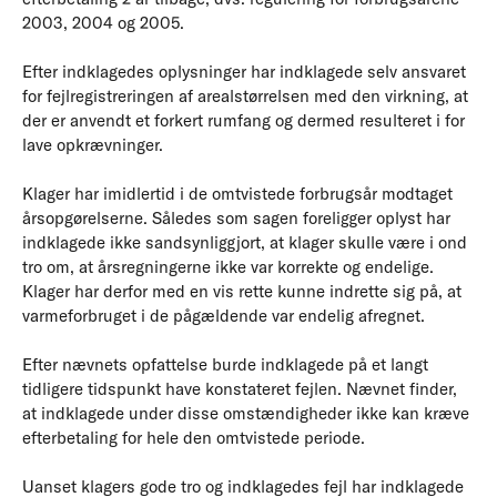
2003, 2004 og 2005.
Efter indklagedes oplysninger har indklagede selv ansvaret
for fejlregistreringen af arealstørrelsen med den virkning, at
der er anvendt et forkert rumfang og dermed resulteret i for
lave opkrævninger.
Klager har imidlertid i de omtvistede forbrugsår modtaget
årsopgørelserne. Således som sagen foreligger oplyst har
indklagede ikke sandsynliggjort, at klager skulle være i ond
tro om, at årsregningerne ikke var korrekte og endelige.
Klager har derfor med en vis rette kunne indrette sig på, at
varmeforbruget i de pågældende var endelig afregnet.
Efter nævnets opfattelse burde indklagede på et langt
tidligere tidspunkt have konstateret fejlen. Nævnet finder,
at indklagede under disse omstændigheder ikke kan kræve
efterbetaling for hele den omtvistede periode.
Uanset klagers gode tro og indklagedes fejl har indklagede