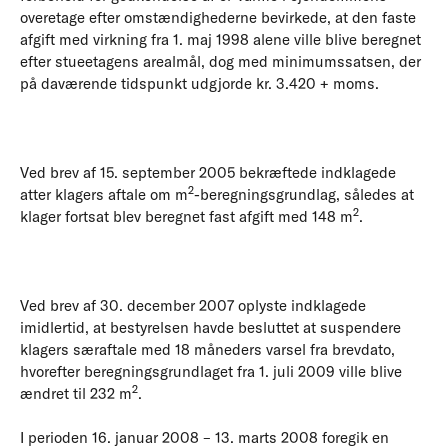
overetage efter omstændighederne bevirkede, at den faste
afgift med virkning fra 1. maj 1998 alene ville blive beregnet
efter stueetagens arealmål, dog med minimumssatsen, der
på daværende tidspunkt udgjorde kr. 3.420 + moms.
Ved brev af 15. september 2005 bekræftede indklagede
2
atter klagers aftale om m
-beregningsgrundlag, således at
2
klager fortsat blev beregnet fast afgift med 148 m
.
Ved brev af 30. december 2007 oplyste indklagede
imidlertid, at bestyrelsen havde besluttet at suspendere
klagers særaftale med 18 måneders varsel fra brevdato,
hvorefter beregningsgrundlaget fra 1. juli 2009 ville blive
2
ændret til 232 m
.
I perioden 16. januar 2008 – 13. marts 2008 foregik en