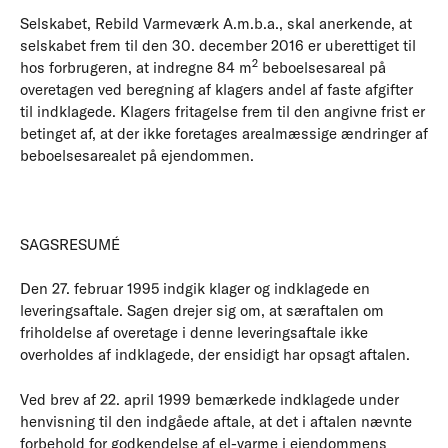
Selskabet, Rebild Varmeværk A.m.b.a., skal anerkende, at
selskabet frem til den 30. december 2016 er uberettiget til
2
hos forbrugeren, at indregne 84 m
beboelsesareal på
overetagen ved beregning af klagers andel af faste afgifter
til indklagede. Klagers fritagelse frem til den angivne frist er
betinget af, at der ikke foretages arealmæssige ændringer af
beboelsesarealet på ejendommen.
SAGSRESUMÉ
Den 27. februar 1995 indgik klager og indklagede en
leveringsaftale. Sagen drejer sig om, at særaftalen om
friholdelse af overetage i denne leveringsaftale ikke
overholdes af indklagede, der ensidigt har opsagt aftalen.
Ved brev af 22. april 1999 bemærkede indklagede under
henvisning til den indgåede aftale, at det i aftalen nævnte
forbehold for godkendelse af el-varme i ejendommens