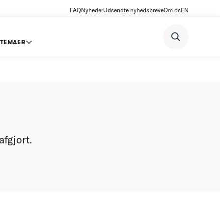
FAQ
Nyheder
Udsendte nyhedsbreve
Om os
EN
TEMAER
fgjort.