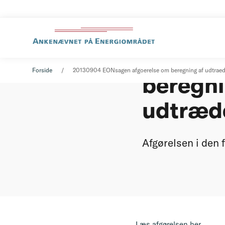
E.ON-sa
Nyheder
04. september 2013
Forside
20130904 EONsagen afgoerelse om beregning af udtraed
beregni
udtræd
Afgørelsen i den
Læs afgørelsen her