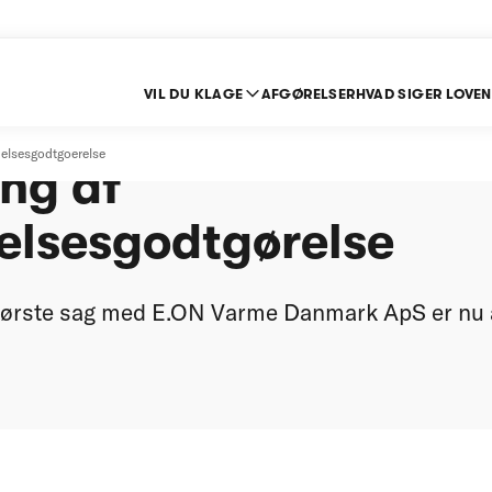
VIL DU KLAGE
AFGØRELSER
HVAD SIGER LOVEN
gen - afgørelse om
elsesgodtgoerelse
ng af
elsesgodtgørelse
 første sag med E.ON Varme Danmark ApS er nu a