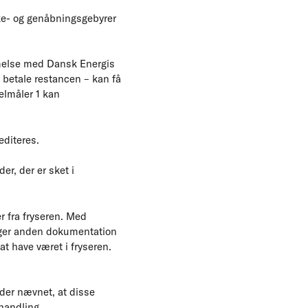
ukke- og genåbningsgebyrer
mmelse med Dansk Energis
 betale restancen – kan få
elmåler 1 kan
editeres.
er, der er sket i
r fra fryseren. Med
gger anden dokumentation
t have været i fryseren.
nder nævnet, at disse
handling.