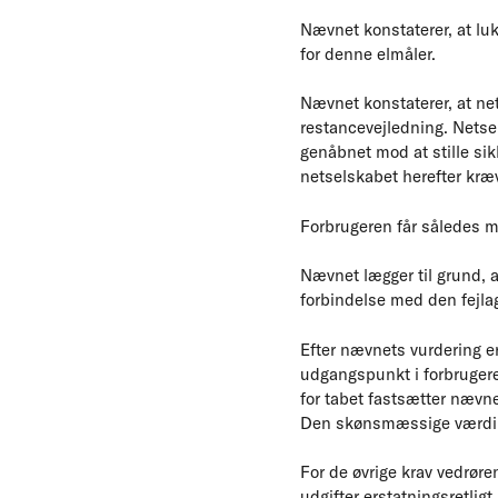
Nævnet konstaterer, at luk
for denne elmåler.
Nævnet konstaterer, at ne
restancevejledning. Netse
genåbnet mod at stille sik
netselskabet herefter kræv
Forbrugeren får således m
Nævnet lægger til grund, a
forbindelse med den fejlag
Efter nævnets vurdering er
udgangspunkt i forbrugere
for tabet fastsætter nævn
Den skønsmæssige værdi a
For de øvrige krav vedrøre
udgifter erstatningsretlig