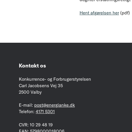
Hent afgørelsen her
(pdf)
Kontakt os
Konkurrence- og Forbrugerstyrelsen
Carl Jacobsens Vej 35
2500 Valby
E-mail:
post@energianke.dk
Telefon:
4171 5301
CVR: 10 29 48 19
EAN: 5798000018006