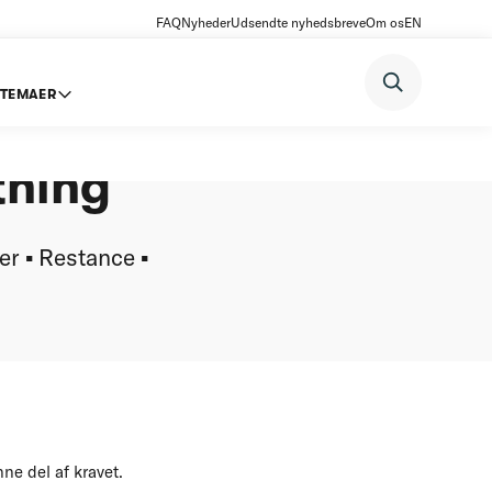
FAQ
Nyheder
Udsendte nyhedsbreve
Om os
EN
TEMAER
older ▪
tning
er ▪ Restance ▪
nne del af kravet.