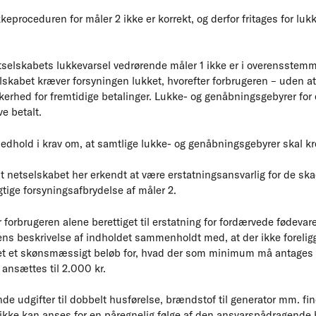
keproceduren for måler 2 ikke er korrekt, og derfor fritages for l
tselskabets lukkevarsel vedrørende måler 1 ikke er i overensste
lskabet kræver forsyningen lukket, hvorefter forbrugeren – uden at
kerhed for fremtidige betalinger. Lukke- og genåbningsgebyrer for 
e betalt.
edhold i krav om, at samtlige lukke- og genåbningsgebyrer skal kr
t netselskabet her erkendt at være erstatningsansvarlig for de skad
tige forsyningsafbrydelse af måler 2.
 forbrugeren alene berettiget til erstatning for fordærvede fødevare
ns beskrivelse af indholdet sammenholdt med, at der ikke foreli
et et skønsmæssigt beløb for, hvad der som minimum må antages a
nsættes til 2.000 kr.
nde udgifter til dobbelt husførelse, brændstof til generator mm. fi
t ikke kan anses for en påregnelig følge af den ansvarspådragende 