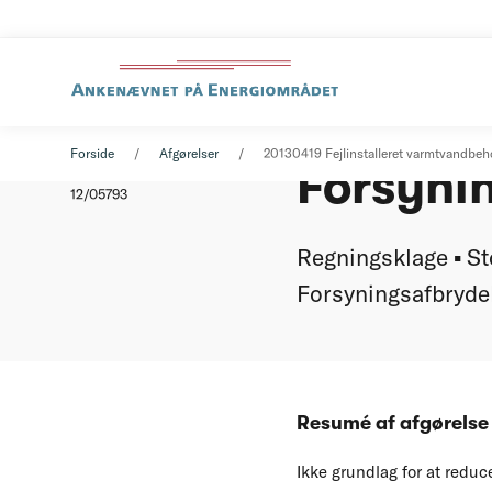
Fejlinst
Afgørelse
19. april 2013
Forside
Afgørelser
20130419 Fejlinstalleret varmtvandbeh
Forsynin
Nummer
12/05793
Regningsklage ▪ St
Forsyningsafbrydel
Resumé af afgørels
Ikke grundlag for at reduce