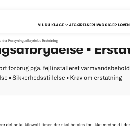
VIL DU KLAGE
AFGØRELSER
HVAD SIGER LOVEN
alleret varmtvandbeh
older Forsyningsafbrydelse Erstatning
gsafbrydelse ▪ Ersta
ort forbrug pga. fejlinstalleret varmvandsbehold
se ▪ Sikkerhedsstillelse ▪ Krav om erstatning
e
re det antal kilowatt-timer, der skal betales for. Ikke medhold i de