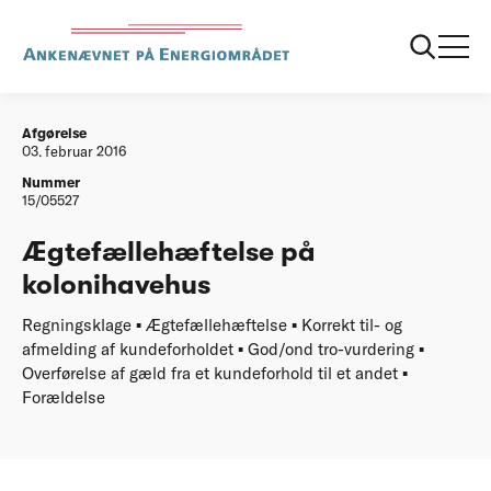
...
Afgørelser
20160203 Aegtefaellehaeftelse paa
kolonihavehus
Afgørelse
03. februar 2016
Nummer
15/05527
Ægtefællehæftelse på
kolonihavehus
Regningsklage ▪ Ægtefællehæftelse ▪ Korrekt til- og
afmelding af kundeforholdet ▪ God/ond tro-vurdering ▪
Overførelse af gæld fra et kundeforhold til et andet ▪
Forældelse