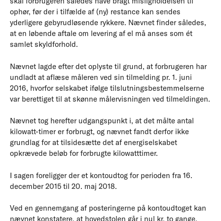
skal forbrugeren således have bragt misligholdelsen til
ophør, før der i tilfælde af (ny) restance kan sendes
yderligere gebyrudløsende rykkere. Nævnet finder således,
at en løbende aftale om levering af el må anses som ét
samlet skyldforhold.
Nævnet lagde efter det oplyste til grund, at forbrugeren har
undladt at aflæse måleren ved sin tilmelding pr. 1. juni
2016, hvorfor selskabet ifølge tilslutningsbestemmelserne
var berettiget til at skønne målervisningen ved tilmeldingen.
Nævnet tog herefter udgangspunkt i, at det målte antal
kilowatt-timer er forbrugt, og nævnet fandt derfor ikke
grundlag for at tilsidesætte det af energiselskabet
opkrævede beløb for forbrugte kilowatttimer.
I sagen foreligger der et kontoudtog for perioden fra 16.
december 2015 til 20. maj 2018.
Ved en gennemgang af posteringerne på kontoudtoget kan
nævnet konstatere, at hovedstolen går i nul kr. to gange,