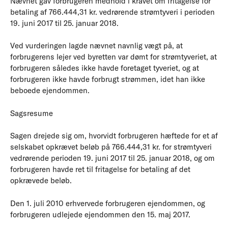
Nævnet gav forbrugeren medhold i kravet om fritagelse for
betaling af 766.444,31 kr. vedrørende strømtyveri i perioden
19. juni 2017 til 25. januar 2018.
Ved vurderingen lagde nævnet navnlig vægt på,
at
forbrugerens lejer ved byretten var dømt for strømtyveriet,
at
forbrugeren således ikke havde foretaget tyveriet, og
at
forbrugeren ikke havde forbrugt strømmen, idet han ikke
beboede ejendommen.
Sagsresume
Sagen drejede sig om, hvorvidt forbrugeren hæftede for et af
selskabet opkrævet beløb på 766.444,31 kr. for strømtyveri
vedrørende perioden 19. juni 2017 til 25. januar 2018, og om
forbrugeren havde ret til fritagelse for betaling af det
opkrævede beløb.
Den 1. juli 2010 erhvervede forbrugeren ejendommen, og
forbrugeren udlejede ejendommen den 15. maj 2017.