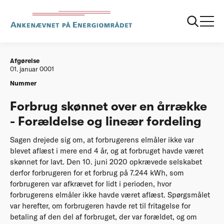
...
Afgørelser
20210412 Forbrug skønnet over en årrække -
Forældelse og lineær fordeling
Afgørelse
01. januar 0001
Nummer
Forbrug skønnet over en årrække
- Forældelse og lineær fordeling
Sagen drejede sig om, at forbrugerens elmåler ikke var
blevet aflæst i mere end 4 år, og at forbruget havde været
skønnet for lavt. Den 10. juni 2020 opkrævede selskabet
derfor forbrugeren for et forbrug på 7.244 kWh, som
forbrugeren var afkrævet for lidt i perioden, hvor
forbrugerens elmåler ikke havde været aflæst. Spørgsmålet
var herefter, om forbrugeren havde ret til fritagelse for
betaling af den del af forbruget, der var forældet, og om