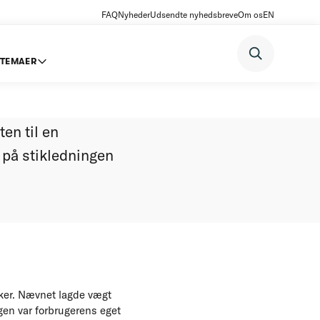
FAQ
Nyheder
Udsendte nyhedsbreve
Om os
EN
TEMAER
er
en til en
g på stikledningen
riker. Nævnet lagde vægt
ngen var forbrugerens eget