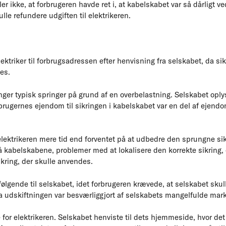
r ikke, at forbrugeren havde ret i, at kabelskabet var så dårligt ve
lle refundere udgiften til elektrikeren.
lektriker til forbrugsadressen efter henvisning fra selskabet, da si
es.
inger typisk springer på grund af en overbelastning. Selskabet oply
orbrugernes ejendom til sikringen i kabelskabet var en del af eje
elektrikeren mere tid end forventet på at udbedre den sprungne sik
kabelskabene, problemer med at lokalisere den korrekte sikring, o
kring, der skulle anvendes.
ølgende til selskabet, idet forbrugeren krævede, at selskabet sku
 da udskiftningen var besværliggjort af selskabets mangelfulde mark
e for elektrikeren. Selskabet henviste til dets hjemmeside, hvor det