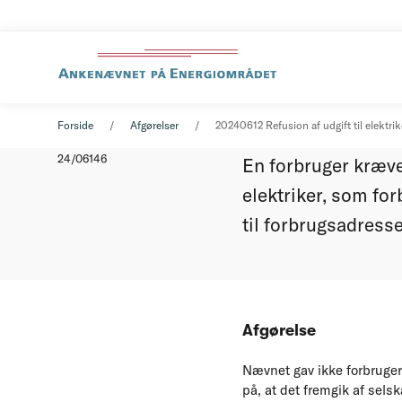
Refusion
Afgørelse
12. juni 2024
Forside
Afgørelser
20240612 Refusion af udgift til elektrik
Nummer
24/06146
En forbruger kræved
elektriker, som for
til forbrugsadress
Afgørelse
Nævnet gav ikke forbrugere
på, at det fremgik af sels