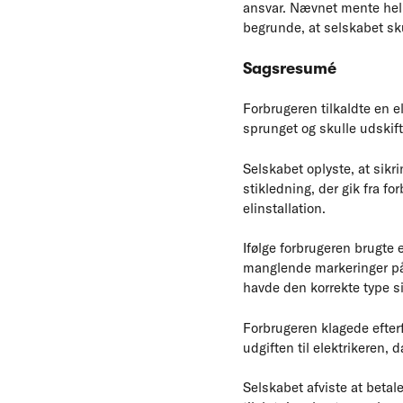
ansvar. Nævnet mente helle
begrunde, at selskabet sku
Sagsresumé
Forbrugeren tilkaldte en e
sprunget og skulle udskift
Selskabet oplyste, at sikr
stikledning, der gik fra f
elinstallation.
Ifølge forbrugeren brugte 
manglende markeringer på 
havde den korrekte type si
Forbrugeren klagede efterf
udgiften til elektrikeren,
Selskabet afviste at betal