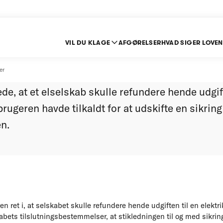
VIL DU KLAGE
AFGØRELSER
HVAD SIGER LOVEN
 af udgift til elektrik
er
e, at et elselskab skulle refundere hende udgift
brugeren havde tilkaldt for at udskifte en sikrin
en.
n ret i, at selskabet skulle refundere hende udgiften til en elekt
kabets tilslutningsbestemmelser, at stikledningen til og med sikri