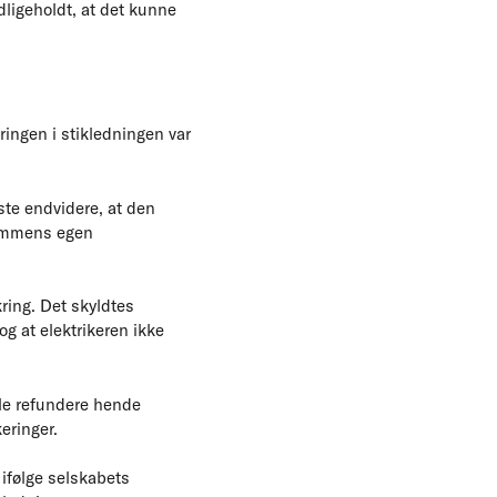
dligeholdt, at det kunne
kringen i stikledningen var
ste endvidere, at den
ndommens egen
ring. Det skyldtes
g at elektrikeren ikke
lle refundere hende
eringer.
 ifølge selskabets