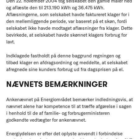
Den 22. november 2004 tog selskabet den gamle måler ned
og aflæste den til 213.190 kWh og 36.475 kWh.
Aflæsningerne, som selskabet havde faktureret klager for i
den mellemliggende periode, var baseret på et skøn, fordi
selskabet ikke havde modtaget aflæsninger fra klager. Dette
bevirkede, at selskabet havde skønnet klagers forbrug for
lavt.
Indklagede fastholdt på denne baggrund regningen og
tilbød klager en afdragsordning og meddelte, at selskabet
afregnede sine kunders forbrug ud fra dagsprisen på el.
NÆVNETS BEMÆRKNINGER
Ankenævnet på Energiområdet bemærker indledningsvis, at
nævnet alene har kompetence til at træffe afgørelse i sagen
i henhold til de af familie- og forbrugerministeren
godkendte vedtægter for ankenævnet.
Energiydelsen er efter det oplyste anvendt i forbindelse