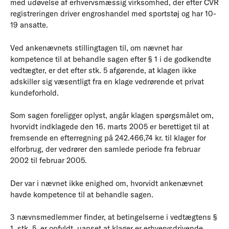
med udøvelse af erhvervsmæssig virksomhed, der efter CVR
registreringen driver engroshandel med sportstøj og har 10-
19 ansatte.
Ved ankenævnets stillingtagen til, om nævnet har
kompetence til at behandle sagen efter § 1 i de godkendte
vedtægter, er det efter stk. 5 afgørende, at klagen ikke
adskiller sig væsentligt fra en klage vedrørende et privat
kundeforhold.
Som sagen foreligger oplyst, angår klagen spørgsmålet om,
hvorvidt indklagede den 16. marts 2005 er berettiget til at
fremsende en efterregning på 242.466,74 kr. til klager for
elforbrug, der vedrører den samlede periode fra februar
2002 til februar 2005.
Der var i nævnet ikke enighed om, hvorvidt ankenævnet
havde kompetence til at behandle sagen.
3 nævnsmedlemmer finder, at betingelserne i vedtægtens §
1, stk. 5, er opfyldt, uanset at klager er erhvervsdrivende,