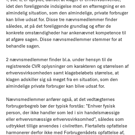
idet den foreliggende indsigelse mod en efterregning er en
almindelig situation, som den almindelige, private forbruger
kan blive udsat for. Disse tre nævnsmedlemmer finder
således, at på det foreliggende grundlag og efter de
konkrete omstændigheder har ankenævnet kompetence til
at afgøre sagen. Disse nævnsmedlemmer stemmer for at
behandle sagen.
2 nævnsmedlemmer finder bl.a. under hensyn til de
registrerede CVR oplysninger om karakteren og størrelsen af
erhvervsvirksomheden samt klagebeløbets størrelse, at
klagen adskiller sig så meget fra en situation, som den
almindelige private forbruger kan blive udsat for.
Nævnsmedlemmer anfører også, at det vedtægternes
forbrugerbegreb bør der typisk forstås: ”Enhver fysisk
person, der ikke handler som led i sin handelsmæssige
eller erhvervsmæssige erhvervsvirksomhed”, således som
udtrykket tillige anvendes i civilretten. Flertallets opfattelse
harmonerer derfor ikke med Forbrugerrådets opfattelse af,