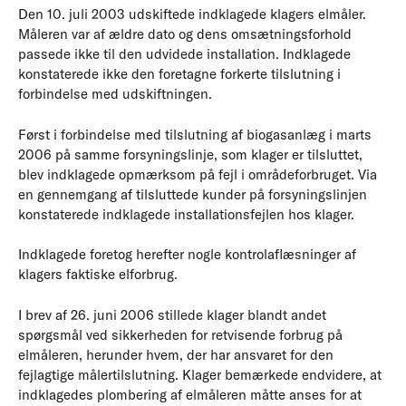
Den 10. juli 2003 udskiftede indklagede klagers elmåler.
Måleren var af ældre dato og dens omsætningsforhold
passede ikke til den udvidede installation. Indklagede
konstaterede ikke den foretagne forkerte tilslutning i
forbindelse med udskiftningen.
Først i forbindelse med tilslutning af biogasanlæg i marts
2006 på samme forsyningslinje, som klager er tilsluttet,
blev indklagede opmærksom på fejl i områdeforbruget. Via
en gennemgang af tilsluttede kunder på forsyningslinjen
konstaterede indklagede installationsfejlen hos klager.
Indklagede foretog herefter nogle kontrolaflæsninger af
klagers faktiske elforbrug.
I brev af 26. juni 2006 stillede klager blandt andet
spørgsmål ved sikkerheden for retvisende forbrug på
elmåleren, herunder hvem, der har ansvaret for den
fejlagtige målertilslutning. Klager bemærkede endvidere, at
indklagedes plombering af elmåleren måtte anses for at