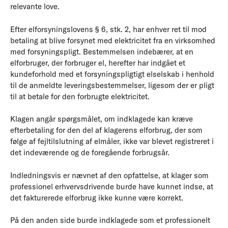
relevante love.
Efter elforsyningslovens § 6, stk. 2, har enhver ret til mod
betaling at blive forsynet med elektricitet fra en virksomhed
med forsyningspligt. Bestemmelsen indebærer, at en
elforbruger, der forbruger el, herefter har indgået et
kundeforhold med et forsyningspligtigt elselskab i henhold
til de anmeldte leveringsbestemmelser, ligesom der er pligt
til at betale for den forbrugte elektricitet.
Klagen angår spørgsmålet, om indklagede kan kræve
efterbetaling for den del af klagerens elforbrug, der som
følge af fejltilslutning af elmåler, ikke var blevet registreret i
det indeværende og de foregående forbrugsår.
Indledningsvis er nævnet af den opfattelse, at klager som
professionel erhvervsdrivende burde have kunnet indse, at
det fakturerede elforbrug ikke kunne være korrekt.
På den anden side burde indklagede som et professionelt