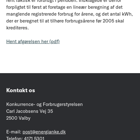
rent faktisk er forbrugt i perioden. Indklagede er derfor
forpligtet til først at foretage en lineær beregning af det
manglende registrerede forbrug for årene, og det antal kWh,
der er beregnet til at tilhøre forbrugsårene før 2005 skal
krediteres.
Hent afgørelsen her (pdf)
Kontakt os
Konkurrence- og Forbrugerstyrelsen
Carl Jacobsens Vej 35
2500 Valby
E-mail:
post@energianke.dk
Telefon:
4171 5301