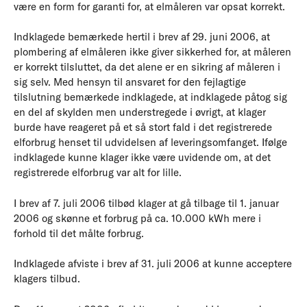
være en form for garanti for, at elmåleren var opsat korrekt.
Indklagede bemærkede hertil i brev af 29. juni 2006, at
plombering af elmåleren ikke giver sikkerhed for, at måleren
er korrekt tilsluttet, da det alene er en sikring af måleren i
sig selv. Med hensyn til ansvaret for den fejlagtige
tilslutning bemærkede indklagede, at indklagede påtog sig
en del af skylden men understregede i øvrigt, at klager
burde have reageret på et så stort fald i det registrerede
elforbrug henset til udvidelsen af leveringsomfanget. Ifølge
indklagede kunne klager ikke være uvidende om, at det
registrerede elforbrug var alt for lille.
I brev af 7. juli 2006 tilbød klager at gå tilbage til 1. januar
2006 og skønne et forbrug på ca. 10.000 kWh mere i
forhold til det målte forbrug.
Indklagede afviste i brev af 31. juli 2006 at kunne acceptere
klagers tilbud.