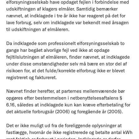
elforsyningsselskab have opdaget fejlen i forbindelse med
udskiftningen af klagers elmåler. Samtidig bemærker
nævnet, at indklagede i tre år ikke har reageret på det for
lave forbrug, selv om indklagede var bekendt med årsagen
til udskiftningen af elmåleren.
Da indklagede som professionelt elforsyningsselskab to
gange har begået alvorlige fejl ved ikke at opdage
fejltilslutningen af elmåleren, finder nævnet, at indklagede
under disse omstændigheder selv må bære en stor del af
risikoen for, at det fulde/korrekte elforbrug ikke er blevet
registreret og faktureret.
Nævnet finder herefter, at parternes mellemværende bør
opgøres efter bestemmelsen i netbenyttelsesaftalens §
6.16, således at indklagede kun kan kræve efterbetaling for
det aktuelle forbrugsår (2006) og foregående år (2005).
Det er ikke muligt ud fra de foreliggende oplysninger at
fastlægge, hvornår de ikke registrerede og betalte antal kWh