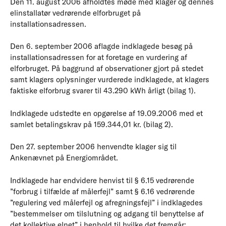
Den 11. august 2006 afholdtes møde med klager og dennes
elinstallatør vedrørende elforbruget på
installationsadressen.
Den 6. september 2006 aflagde indklagede besøg på
installationsadressen for at foretage en vurdering af
elforbruget. På baggrund af observationer gjort på stedet
samt klagers oplysninger vurderede indklagede, at klagers
faktiske elforbrug svarer til 43.290 kWh årligt (bilag 1).
Indklagede udstedte en opgørelse af 19.09.2006 med et
samlet betalingskrav på 159.344,01 kr. (bilag 2).
Den 27. september 2006 henvendte klager sig til
Ankenævnet på Energiområdet.
Indklagede har endvidere henvist til § 6.15 vedrørende
”forbrug i tilfælde af målerfejl” samt § 6.16 vedrørende
”regulering ved målerfejl og afregningsfejl” i indklagedes
”bestemmelser om tilslutning og adgang til benyttelse af
det kollektive elnet” i henhold til hvilke det fremgår: