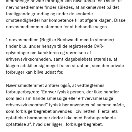
almindelige private forbruger kan blive udsat for. Disse tre
nævnsmedlemmer finder således, at ankenævnet på det
foreliggende grundlag og under de konkrete
omstændigheder har kompetence til at afgøre klagen. Disse
nævnsmedlemmer stemmer for at behandle sagen.
1 nævnsmedlem (Regitze Buchwaldt med to stemmer)
finder bl.a. under hensyn til de registrerede CVR-
oplysninger om karakteren og størrelsen af
erhvervsvirksomheden, samt klagebeløbets størrelse, at
klagen adskiller sig meget fra en situation, som den private
forbruger kan blive udsat for.
Nævnsmedlemmet anfører også, at vedtægternes
forbrugerbegreb: ”Enhver fysisk person, der ikke handler
som led i sin handelsmæssige eller erhvervsmæssige
erhvervsvirksomhed” typisk bør anvendes på samme måde,
som forbrugerbegrebet anvendes i civilretten. Flertallets
opfattelse harmonerer derfor ikke med Forbrugerrådets
opfattelse af, hvad der ligger i forbrugerbegrebet.