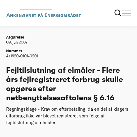
...
Afgørelser
20070709 Fejltilslutning af elmaale Flere aars
fejlregistreret forbrug skulle opgoeres efter
Afgørelse
09. juli 2007
Nummer
4/1920-0101-0201
Fejltilslutning af elmåler - Flere
års fejlregistreret forbrug skulle
opgøres efter
netbenyttelsesaftalens § 6.16
Regningsklage - Krav om efterbetaling, da en del af klagers
elforbrug ikke var blevet registreret som følge af
fejltilslutning af elmåler