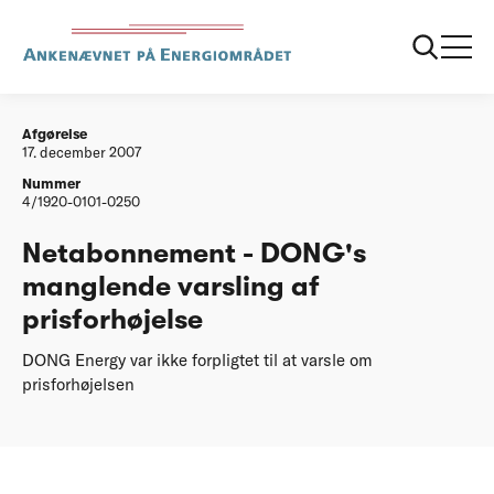
...
Afgørelser
20071217 Netabonnement DONGs manglende
varsling af prisforhoejelse
Afgørelse
17. december 2007
Nummer
4/1920-0101-0250
Netabonnement - DONG's
manglende varsling af
prisforhøjelse
DONG Energy var ikke forpligtet til at varsle om
prisforhøjelsen