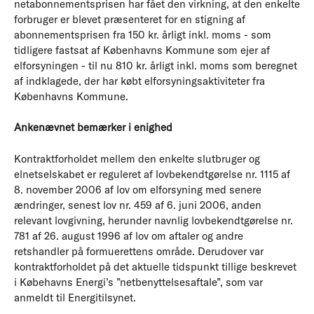
netabonnementsprisen har fået den virkning, at den enkelte
forbruger er blevet præsenteret for en stigning af
abonnementsprisen fra 150 kr. årligt inkl. moms - som
tidligere fastsat af Københavns Kommune som ejer af
elforsyningen - til nu 810 kr. årligt inkl. moms som beregnet
af indklagede, der har købt elforsyningsaktiviteter fra
Københavns Kommune.
Ankenævnet bemærker i enighed
Kontraktforholdet mellem den enkelte slutbruger og
elnetselskabet er reguleret af lovbekendtgørelse nr. 1115 af
8. november 2006 af lov om elforsyning med senere
ændringer, senest lov nr. 459 af 6. juni 2006, anden
relevant lovgivning, herunder navnlig lovbekendtgørelse nr.
781 af 26. august 1996 af lov om aftaler og andre
retshandler på formuerettens område. Derudover var
kontraktforholdet på det aktuelle tidspunkt tillige beskrevet
i Købehavns Energi’s ”netbenyttelsesaftale”, som var
anmeldt til Energitilsynet.