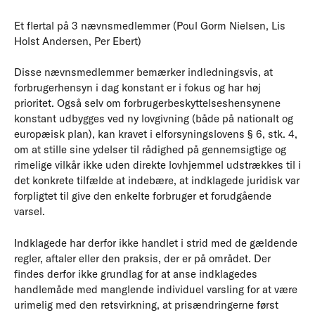
Et flertal på 3 nævnsmedlemmer (Poul Gorm Nielsen, Lis
Holst Andersen, Per Ebert)
Disse nævnsmedlemmer bemærker indledningsvis, at
forbrugerhensyn i dag konstant er i fokus og har høj
prioritet. Også selv om forbrugerbeskyttelseshensynene
konstant udbygges ved ny lovgivning (både på nationalt og
europæisk plan), kan kravet i elforsyningslovens § 6, stk. 4,
om at stille sine ydelser til rådighed på gennemsigtige og
rimelige vilkår ikke uden direkte lovhjemmel udstrækkes til i
det konkrete tilfælde at indebære, at indklagede juridisk var
forpligtet til give den enkelte forbruger et forudgående
varsel.
Indklagede har derfor ikke handlet i strid med de gældende
regler, aftaler eller den praksis, der er på området. Der
findes derfor ikke grundlag for at anse indklagedes
handlemåde med manglende individuel varsling for at være
urimelig med den retsvirkning, at prisændringerne først