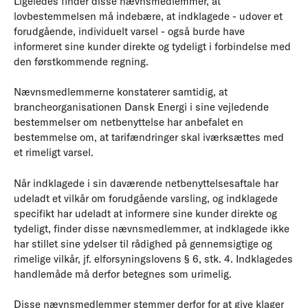
Ligeledes finder disse nævnsmedlemmer, at
lovbestemmelsen må indebære, at indklagede - udover et
forudgående, individuelt varsel - også burde have
informeret sine kunder direkte og tydeligt i forbindelse med
den førstkommende regning.
Nævnsmedlemmerne konstaterer samtidig, at
brancheorganisationen Dansk Energi i sine vejledende
bestemmelser om netbenyttelse har anbefalet en
bestemmelse om, at tarifændringer skal iværksættes med
et rimeligt varsel.
Når indklagede i sin daværende netbenyttelsesaftale har
udeladt et vilkår om forudgående varsling, og indklagede
specifikt har udeladt at informere sine kunder direkte og
tydeligt, finder disse nævnsmedlemmer, at indklagede ikke
har stillet sine ydelser til rådighed på gennemsigtige og
rimelige vilkår, jf. elforsyningslovens § 6, stk. 4. Indklagedes
handlemåde må derfor betegnes som urimelig.
Disse nævnsmedlemmer stemmer derfor for at give klager