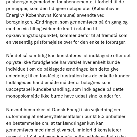
prisberegningsmetoden for abonnementet i forhold til de
principper, som den tidligere netoperatør (Københavns
Energi v/ Københavns Kommune) anvendte ved
beregningen. Ændringen, som gennemføres på én gang og
med en vis tilbagevirkende kraft i relation til
opkrævningstidspunktet, kommer derfor til at fremstå som
en væsentlig prisforhøjelse over for den enkelte forbruger.
Når det så samtidig kan konstateres, at indklagede efter det
oplyste ikke forudgående har varslet hver enkelt kunde
individuelt om de påklagede ændringer, kan dette give
anledning til en forståelig frustration hos de enkelte kunder.
Indklagedes handlemåde må derfor betegnes som
uacceptabel kundebehandling, som indklagede på dette
monopolområde ikke burde have udsat sine kunder for.
Nævnet bemærker, at Dansk Energi i sin vejledning om
udformning af netbenyttelsesaftaler i punkt 8.3 anbefaler
en bestemmelse om, at tarifændringer kun kan
gennemføres med rimeligt varsel. Imidlertid konstaterer
nævnet, at Københavns Energis netbenyttelsesaftale ikke