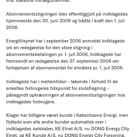
vha. såkaldte indtægtsrammer.
Abonnementsstigningen blev offentliggjort på indklagedes
hjemmeside den 30. juni 2006 og trådte i kraft den 1. juli
2006.
Energitilsynet har i september 2006 anmodet indklagede
om en redegørelse for den store stigning i
abonnementsbetalingen pr. 1. juli 2006. Indklagede har
fremsendt en redegørelse den 27. september 2006 om
forhøjelsen af abonnementet for elmålere pr. 1. juli 2006.
Indklagede har i mellemtiden - løbende i forhold til de
enkeltes forbrugeres tidspunkt for slutafregning -
påbegyndt opkrævningen af abonnementsstigningen hos
indklagedes forbrugere.
Klager har tidligere været kunde i Københavns Energi, men
flyttede som alle andre kunder automatisk over i
indklagedes selskaber, KE Elnet A/S, nu DONG Energy City
Elnet, og KE Kunde A/S, nu DONG Energy City Forsyning,