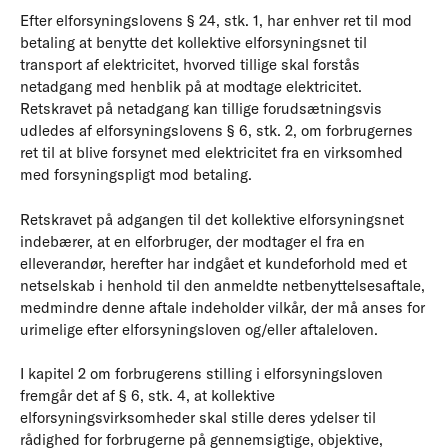
Efter elforsyningslovens § 24, stk. 1, har enhver ret til mod
betaling at benytte det kollektive elforsyningsnet til
transport af elektricitet, hvorved tillige skal forstås
netadgang med henblik på at modtage elektricitet.
Retskravet på netadgang kan tillige forudsætningsvis
udledes af elforsyningslovens § 6, stk. 2, om forbrugernes
ret til at blive forsynet med elektricitet fra en virksomhed
med forsyningspligt mod betaling.
Retskravet på adgangen til det kollektive elforsyningsnet
indebærer, at en elforbruger, der modtager el fra en
elleverandør, herefter har indgået et kundeforhold med et
netselskab i henhold til den an­meld­te netbenyttelsesaftale,
medmindre denne aftale indeholder vilkår, der må anses for
urimelige efter elforsyningsloven og/eller aftaleloven.
I kapitel 2 om forbrugerens stilling i elforsyningsloven
fremgår det af § 6, stk. 4, at kollektive
elforsyningsvirksomheder skal stille deres ydelser til
rådighed for forbrugerne på gennemsigtige, objektive,