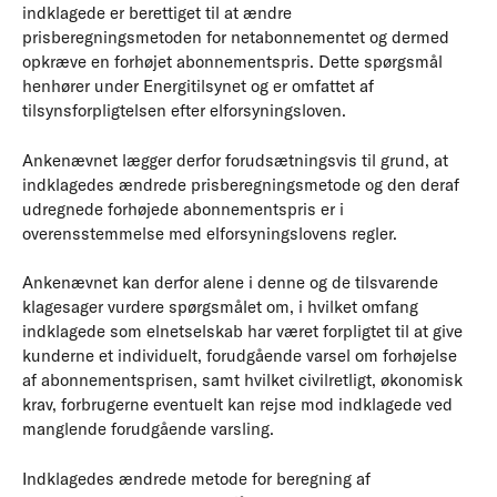
indklagede er berettiget til at ændre
prisberegningsmetoden for netabonnementet og dermed
opkræve en forhøjet abonnementspris. Dette spørgsmål
henhører under Energitilsynet og er omfattet af
tilsynsforpligtelsen efter elforsyningsloven.
Ankenævnet lægger derfor forudsætningsvis til grund, at
indklagedes ændrede prisberegningsmetode og den deraf
udregnede forhøjede abonnementspris er i
overensstemmelse med elforsyningslovens regler.
Ankenævnet kan derfor alene i denne og de tilsvarende
klagesager vurdere spørgsmålet om, i hvilket omfang
indklagede som elnetselskab har været forpligtet til at give
kunderne et individuelt, forudgående varsel om forhøjelse
af abonnementsprisen, samt hvilket civilretligt, økonomisk
krav, forbrugerne eventuelt kan rejse mod indklagede ved
manglende forudgående varsling.
Indklagedes ændrede metode for beregning af