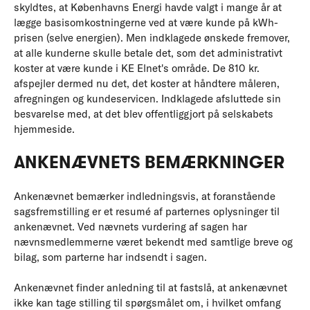
skyldtes, at Københavns Energi havde valgt i mange år at
lægge basisomkostningerne ved at være kunde på kWh-
prisen (selve energien). Men indklagede ønskede fremover,
at alle kunderne skulle betale det, som det administrativt
koster at være kunde i KE Elnet's område. De 810 kr.
afspejler dermed nu det, det koster at håndtere måleren,
afregningen og kundeservicen. Indklagede afsluttede sin
besvarelse med, at det blev offentliggjort på selskabets
hjemmeside.
ANKENÆVNETS BEMÆRKNINGER
Ankenævnet bemærker indledningsvis, at foranstående
sagsfremstilling er et resumé af parternes oplysninger til
ankenævnet. Ved nævnets vurdering af sagen har
nævnsmedlemmerne været bekendt med samtlige breve og
bilag, som parterne har indsendt i sagen.
Ankenævnet finder anledning til at fastslå, at ankenævnet
ikke kan tage stilling til spørgsmålet om, i hvilket omfang