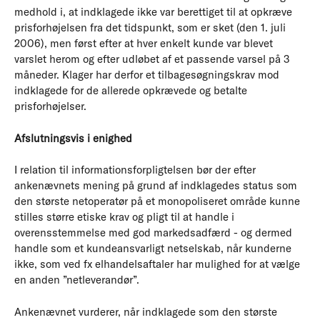
medhold i, at indklagede ikke var berettiget til at opkræve
prisforhøjelsen fra det tidspunkt, som er sket (den 1. juli
2006), men først efter at hver enkelt kunde var blevet
varslet herom og efter udløbet af et passende varsel på 3
måneder. Klager har derfor et tilbagesøgningskrav mod
indklagede for de allerede opkrævede og betalte
prisforhøjelser.
Afslutningsvis i enighed
I relation til informationsforpligtelsen bør der efter
ankenævnets mening på grund af indklagedes status som
den største netoperatør på et monopoliseret område kunne
stilles større etiske krav og pligt til at handle i
overensstemmelse med god markedsadfærd - og dermed
handle som et kundeansvarligt netselskab, når kunderne
ikke, som ved fx elhandelsaftaler har mulighed for at vælge
en anden ”netleverandør”.
Ankenævnet vurderer, når indklagede som den største