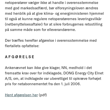
netoperatører vælger ikke at handle i overensstemmelse
med god markedsadfærd, bør elforsyningsloven ændres
med henblik på at give klima- og energiministeren hjemmel
til også at kunne regulere netoperatørernes leveringsvilkår
(netbenyttelsesaftaler) for at sikre forbrugernes retsstilling
på samme måde som for elleverandørerne.
Der træffes herefter afgørelse i overensstemmelse med
flertallets opfattelse:
A F G Ø R E L S E
Ankenævnet kan ikke give klager, NN, medhold i det
fremsatte krav over for indklagede, DONG Energy City Elnet
A/S, om, at indklagede var uberettiget til opkræve forhøjet
pris for netabonnementet fra den 1. juli 2006.
Hent afgørelsen her
(pdf)