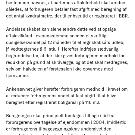
bestemmer nævnet, at parternes aftaleforhold skal ændres
således, at forbrugeren betaler fast afgift med beregning af
det antal kvadratmetre, der til enhver tid er registreret i BBR.
Andelsselskabet kan alene ændre dette ved at opsige
aftalevilkåret i overensstemmelse med et skriftligt
opsigelsesvarsel på 12 måneder til et regnskabsårs udløb,
jf. vedtægternes § 6, stk. 1. Herefter indføjes sædvanlig
begrundelse for, at der ikke gives forbrugeren medhold for
reduktion på grund af skråvægge, og at det skal medregnes,
selv om halvdelen af førstesalen ikke opvarmes med
fjernvarme.
Ankenævnet giver herefter forbrugeren medhold i kravet om
at reducere forbrugerens andel af fast afgift til at blive
beregnet efter registreret boligareal på 116 m2.
Beregningen skal principielt foretages tilbage i tid fra
forbrugerens overtagelse af ejendommen i 2004. Imidlertid
er forbrugerens tilbagesøgningskrav undergivet den