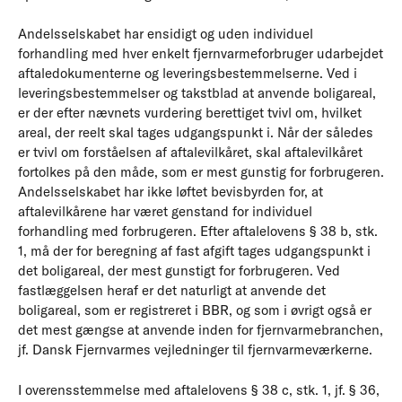
Andelsselskabet har ensidigt og uden individuel
forhandling med hver enkelt fjernvarmeforbruger udarbejdet
aftaledokumenterne og leveringsbestemmelserne. Ved i
leveringsbestemmelser og takstblad at anvende boligareal,
er der efter nævnets vurdering berettiget tvivl om, hvilket
areal, der reelt skal tages udgangspunkt i. Når der således
er tvivl om forståelsen af aftalevilkåret, skal aftalevilkåret
fortolkes på den måde, som er mest gunstig for forbrugeren.
Andelsselskabet har ikke løftet bevisbyrden for, at
aftalevilkårene har været genstand for individuel
forhandling med forbrugeren. Efter aftalelovens § 38 b, stk.
1, må der for beregning af fast afgift tages udgangspunkt i
det boligareal, der mest gunstigt for forbrugeren. Ved
fastlæggelsen heraf er det naturligt at anvende det
boligareal, som er registreret i BBR, og som i øvrigt også er
det mest gængse at anvende inden for fjernvarmebranchen,
jf. Dansk Fjernvarmes vejledninger til fjernvarmeværkerne.
I overensstemmelse med aftalelovens § 38 c, stk. 1, jf. § 36,