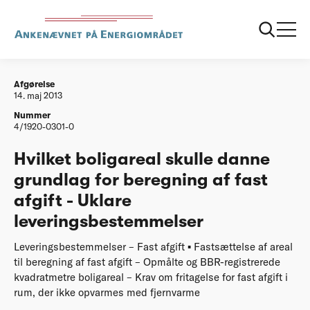
...
Afgørelser
20130514 Hvilket boligareal skulle danne
grundlag for beregning af fast afgift
Afgørelse
14. maj 2013
Nummer
4/1920-0301-0
Hvilket boligareal skulle danne
grundlag for beregning af fast
afgift - Uklare
leveringsbestemmelser
Leveringsbestemmelser – Fast afgift ▪ Fastsættelse af areal
til beregning af fast afgift – Opmålte og BBR-registrerede
kvadratmetre boligareal – Krav om fritagelse for fast afgift i
rum, der ikke opvarmes med fjernvarme