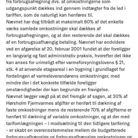
fra forbrugsafregning dvs. at omkostningerne som
udgangspunkt dækkes ind gennem indtægter fra de led i
tariffen, som de naturligt kan henføres til.
Nævnet har dog tiltrådt at maksimalt 80% af det enkelte
værks samlede omkostninger skal dækkes af
forbrugsafregningen, og at den resterende del skal dækkes
af en forbrugsuafhængig betaling. Nævnet har endvidere
ved en afgørelse af 20. februar 2001 fundet at der foreligger
en langvarig og fast administrativ praksis, hvorefter det ikke
kan anses for urimeligt efter varmeforsyningslovens § 21,
stk. 4 at anvende etageareal i en bygning i grundlaget for
fordelingen af varmeleverandørens omkostninger, med
mindre der i det konkrete tilfælde foreligger
omstændigheder der kan begrunde en fravigelse.
Nævnet lægger vægt på at det fremgår af sagen, at 30% af
Hørsholm Fjernvarmes afgifter er henført til dækning af
faste omkostninger mens de resterende 70% af afgifterne er
henført til dækning af variable omkostninger, og at der med
tarifomlægningen – i modsætning til den tidligere tarifering
- er skabt en overensstemmelse mellem de budgetterede
forbrugsuafhængige og forbrugsafhængige omkostninger og