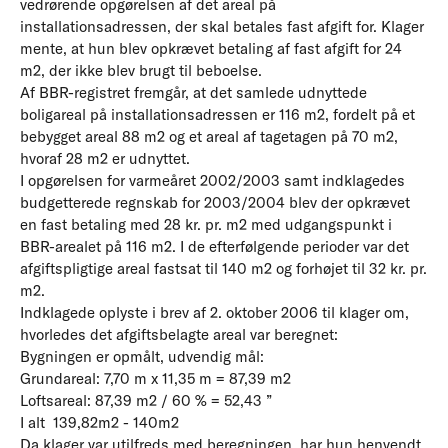
vedrørende opgørelsen af det areal på
installationsadressen, der skal betales fast afgift for. Klager
mente, at hun blev opkrævet betaling af fast afgift for 24
m2, der ikke blev brugt til beboelse.
Af BBR-registret fremgår, at det samlede udnyttede
boligareal på installationsadressen er 116 m2, fordelt på et
bebygget areal 88 m2 og et areal af tagetagen på 70 m2,
hvoraf 28 m2 er udnyttet.
I opgørelsen for varmeåret 2002/2003 samt indklagedes
budgetterede regnskab for 2003/2004 blev der opkrævet
en fast betaling med 28 kr. pr. m2 med udgangspunkt i
BBR-arealet på 116 m2. I de efterfølgende perioder var det
afgiftspligtige areal fastsat til 140 m2 og forhøjet til 32 kr. pr.
m2.
Indklagede oplyste i brev af 2. oktober 2006 til klager om,
hvorledes det afgiftsbelagte areal var beregnet:
Bygningen er opmålt, udvendig mål:
Grundareal: 7,70 m x 11,35 m = 87,39 m2
Loftsareal: 87,39 m2 / 60 % = 52,43 ”
I alt 139,82m2 - 140m2
Da klager var utilfreds med beregningen, har hun henvendt