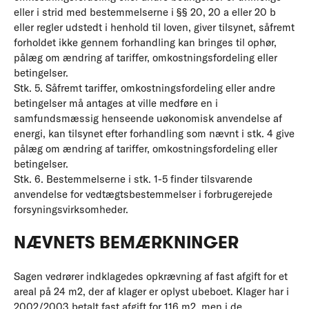
eller i strid med bestemmelserne i §§ 20, 20 a eller 20 b
eller regler udstedt i henhold til loven, giver tilsynet, såfremt
forholdet ikke gennem forhandling kan bringes til ophør,
pålæg om ændring af tariffer, omkostningsfordeling eller
betingelser.
Stk. 5. Såfremt tariffer, omkostningsfordeling eller andre
betingelser må antages at ville medføre en i
samfundsmæssig henseende uøkonomisk anvendelse af
energi, kan tilsynet efter forhandling som nævnt i stk. 4 give
pålæg om ændring af tariffer, omkostningsfordeling eller
betingelser.
Stk. 6. Bestemmelserne i stk. 1-5 finder tilsvarende
anvendelse for vedtægtsbestemmelser i forbrugerejede
forsyningsvirksomheder.
NÆVNETS BEMÆRKNINGER
Sagen vedrører indklagedes opkrævning af fast afgift for et
areal på 24 m2, der af klager er oplyst ubeboet. Klager har i
2002/2003 betalt fast afgift for 116 m2, men i de