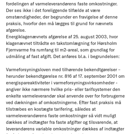
fordelingen af varmeleverandørens faste omkostninger.
Der ses ikke i det foreliggende tilfælde at være
omstændigheder, der begrunder en fravigelse af denne
praksis, hvorfor den må lægges til grund for nævnets
afgørelse.
Energiklagenævnets afgørelse af 25. august 2003, hvor
klagenævnet tiltrådte en takstomlægning for Hørsholm
Fjernvarme fra rumfang til m2-areal, som grundlag for
udmåling af fast afgift. Det anføres bl.a. i begrundelsen:
Varmeforsyningsloven med tilhørende bekendtgørelser –
herunder bekendtgørelse nr. 816 af 17. september 2001 om
energispareaktiviteter i varmeforsyningsvirksomheder -
angiver ikke nærmere hvilke pris- eller tarifsystemer den
enkelte varmeleverandør skal anvende over for forbrugerne
ved dækningen af omkostningerne. Efter fast praksis må
tilstræbes en kostægte tarifering, således at
varmeleverandørens faste omkostninger så vidt muligt
dækkes af indtægter fra faste afgifter og tilsvarende, at
leverandørens variable omkostninger dækkes af indtægter