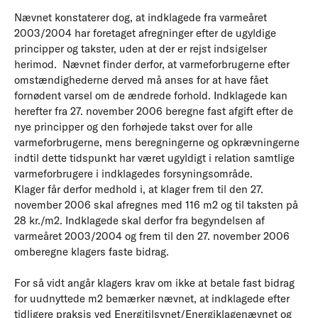
Nævnet konstaterer dog, at indklagede fra varmeåret
2003/2004 har foretaget afregninger efter de ugyldige
principper og takster, uden at der er rejst indsigelser
herimod. Nævnet finder derfor, at varmeforbrugerne efter
omstændighederne derved må anses for at have fået
fornødent varsel om de ændrede forhold. Indklagede kan
herefter fra 27. november 2006 beregne fast afgift efter de
nye principper og den forhøjede takst over for alle
varmeforbrugerne, mens beregningerne og opkrævningerne
indtil dette tidspunkt har været ugyldigt i relation samtlige
varmeforbrugere i indklagedes forsyningsområde.
Klager får derfor medhold i, at klager frem til den 27.
november 2006 skal afregnes med 116 m2 og til taksten på
28 kr./m2. Indklagede skal derfor fra begyndelsen af
varmeåret 2003/2004 og frem til den 27. november 2006
omberegne klagers faste bidrag.
For så vidt angår klagers krav om ikke at betale fast bidrag
for uudnyttede m2 bemærker nævnet, at indklagede efter
tidligere praksis ved Energitilsynet/Energiklagenævnet og