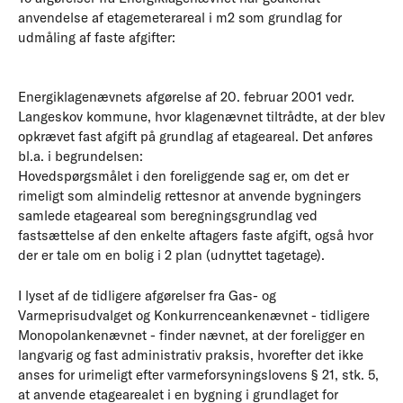
anvendelse af etagemeterareal i m2 som grundlag for
udmåling af faste afgifter:
Energiklagenævnets afgørelse af 20. februar 2001 vedr.
Langeskov kommune, hvor klagenævnet tiltrådte, at der blev
opkrævet fast afgift på grundlag af etageareal. Det anføres
bl.a. i begrundelsen:
Hovedspørgsmålet i den foreliggende sag er, om det er
rimeligt som almindelig rettesnor at anvende bygningers
samlede etageareal som beregningsgrundlag ved
fastsættelse af den enkelte aftagers faste afgift, også hvor
der er tale om en bolig i 2 plan (udnyttet tagetage).
I lyset af de tidligere afgørelser fra Gas- og
Varmeprisudvalget og Konkurrenceankenævnet - tidligere
Monopolankenævnet - finder nævnet, at der foreligger en
langvarig og fast administrativ praksis, hvorefter det ikke
anses for urimeligt efter varmeforsyningslovens § 21, stk. 5,
at anvende etagearealet i en bygning i grundlaget for