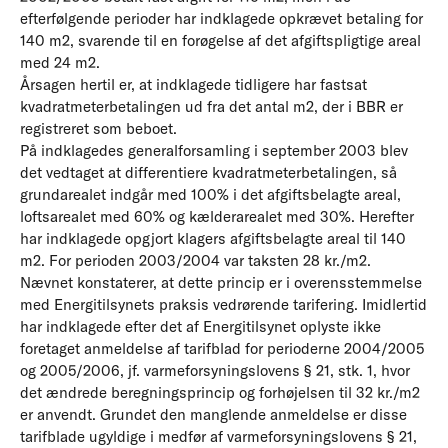
efterfølgende perioder har indklagede opkrævet betaling for
140 m2, svarende til en forøgelse af det afgiftspligtige areal
med 24 m2.
Årsagen hertil er, at indklagede tidligere har fastsat
kvadratmeterbetalingen ud fra det antal m2, der i BBR er
registreret som beboet.
På indklagedes generalforsamling i september 2003 blev
det vedtaget at differentiere kvadratmeterbetalingen, så
grundarealet indgår med 100% i det afgiftsbelagte areal,
loftsarealet med 60% og kælderarealet med 30%. Herefter
har indklagede opgjort klagers afgiftsbelagte areal til 140
m2. For perioden 2003/2004 var taksten 28 kr./m2.
Nævnet konstaterer, at dette princip er i overensstemmelse
med Energitilsynets praksis vedrørende tarifering. Imidlertid
har indklagede efter det af Energitilsynet oplyste ikke
foretaget anmeldelse af tarifblad for perioderne 2004/2005
og 2005/2006, jf. varmeforsyningslovens § 21, stk. 1, hvor
det ændrede beregningsprincip og forhøjelsen til 32 kr./m2
er anvendt. Grundet den manglende anmeldelse er disse
tarifblade ugyldige i medfør af varmeforsyningslovens § 21,