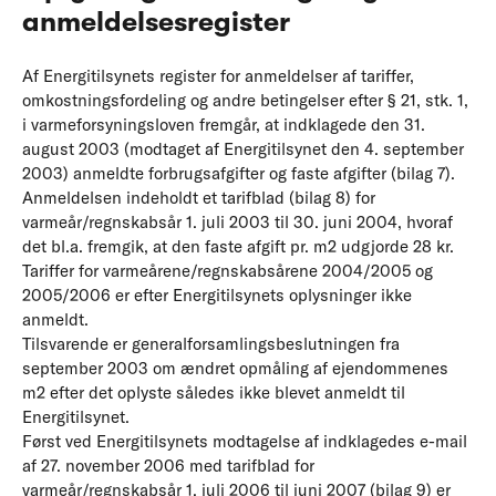
anmeldelsesregister
Af Energitilsynets register for anmeldelser af tariffer,
omkostningsfordeling og andre betingelser efter § 21, stk. 1,
i varmeforsyningsloven fremgår, at indklagede den 31.
august 2003 (modtaget af Energitilsynet den 4. september
2003) anmeldte forbrugsafgifter og faste afgifter (bilag 7).
Anmeldelsen indeholdt et tarifblad (bilag 8) for
varmeår/regnskabsår 1. juli 2003 til 30. juni 2004, hvoraf
det bl.a. fremgik, at den faste afgift pr. m2 udgjorde 28 kr.
Tariffer for varmeårene/regnskabsårene 2004/2005 og
2005/2006 er efter Energitilsynets oplysninger ikke
anmeldt.
Tilsvarende er generalforsamlingsbeslutningen fra
september 2003 om ændret opmåling af ejendommenes
m2 efter det oplyste således ikke blevet anmeldt til
Energitilsynet.
Først ved Energitilsynets modtagelse af indklagedes e-mail
af 27. november 2006 med tarifblad for
varmeår/regnskabsår 1. juli 2006 til juni 2007 (bilag 9) er