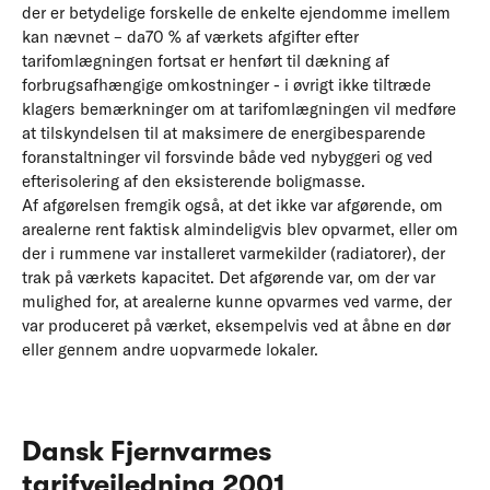
der er betydelige forskelle de enkelte ejendomme imellem
kan nævnet – da70 % af værkets afgifter efter
tarifomlægningen fortsat er henført til dækning af
forbrugsafhængige omkostninger - i øvrigt ikke tiltræde
klagers bemærkninger om at tarifomlægningen vil medføre
at tilskyndelsen til at maksimere de energibesparende
foranstaltninger vil forsvinde både ved nybyggeri og ved
efterisolering af den eksisterende boligmasse.
Af afgørelsen fremgik også, at det ikke var afgørende, om
arealerne rent faktisk almindeligvis blev opvarmet, eller om
der i rummene var installeret varmekilder (radiatorer), der
trak på værkets kapacitet. Det afgørende var, om der var
mulighed for, at arealerne kunne opvarmes ved varme, der
var produceret på værket, eksempelvis ved at åbne en dør
eller gennem andre uopvarmede lokaler.
Dansk Fjernvarmes
tarifvejledning 2001