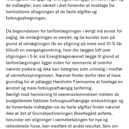
de indtægter, som værket i året forventer at modtage fra
henholdsvis afregningen af de faste afgifter og
forbrugsafregningen.
Da begrundelsen for tarifomlægningen i øvrigt må anses for
saglig, da omlægningen er varslet, og da kunder som på
grund af omlægningen får en stigning på mere end 10 % får
tilbudt en overgangsordning, hvor der lægges loft over
stigningen i 5 år, må Energiklagenævnet lægge til grund at
tarifomlægningen ligger inden for rammerne af ovenfor
nævnte praksis og ikke kan betegnes som urimelig i medfør
af varmeforsyningsloven. Nævnet finder derfor ikke at have
grundlag for at pålægge Hørsholm Fjernvarme at foretage en
ændret og mere forbrugsafhængig tarifering.
Særligt med henvisning til overensstemmelsen mellem de
budgetterede faktiske forbrugsuafhængige omkostninger og
de forventede indtægter via de faste afgifter finder nævnet
ikke at det af Grundejerforeningen Breeltegård anførte,
herunder om stigninger i varmebetalingen for nye og
velisolerede huse, kan medføre et andet resultat. Selv om