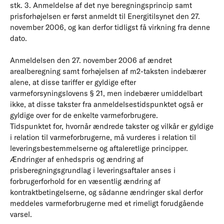
stk. 3. Anmeldelse af det nye beregningsprincip samt
prisforhøjelsen er først anmeldt til Energitilsynet den 27.
november 2006, og kan derfor tidligst få virkning fra denne
dato.
Anmeldelsen den 27. november 2006 af ændret
arealberegning samt forhøjelsen af m2-taksten indebærer
alene, at disse tariffer er gyldige efter
varmeforsyningslovens § 21, men indebærer umiddelbart
ikke, at disse takster fra anmeldelsestidspunktet også er
gyldige over for de enkelte varmeforbrugere.
Tidspunktet for, hvornår ændrede takster og vilkår er gyldige
i relation til varmeforbrugerne, må vurderes i relation til
leveringsbestemmelserne og aftaleretlige principper.
Ændringer af enhedspris og ændring af
prisberegningsgrundlag i leveringsaftaler anses i
forbrugerforhold for en væsentlig ændring af
kontraktbetingelserne, og sådanne ændringer skal derfor
meddeles varmeforbrugerne med et rimeligt forudgående
varsel.