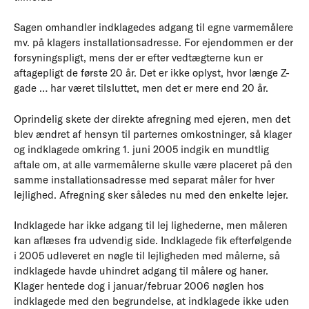
Sagen omhandler indklagedes adgang til egne varmemålere
mv. på klagers installationsadresse. For ejendommen er der
forsyningspligt, mens der er efter vedtægterne kun er
aftagepligt de første 20 år. Det er ikke oplyst, hvor længe Z-
gade … har været tilsluttet, men det er mere end 20 år.
Oprindelig skete der direkte afregning med ejeren, men det
blev ændret af hensyn til parternes omkostninger, så klager
og indklagede omkring 1. juni 2005 indgik en mundtlig
aftale om, at alle varmemålerne skulle være placeret på den
samme installationsadresse med separat måler for hver
lejlighed. Afregning sker således nu med den enkelte lejer.
Indklagede har ikke adgang til lej lighederne, men måleren
kan aflæses fra udvendig side. Indklagede fik efterfølgende
i 2005 udleveret en nøgle til lejligheden med målerne, så
indklagede havde uhindret adgang til målere og haner.
Klager hentede dog i januar/februar 2006 nøglen hos
indklagede med den begrundelse, at indklagede ikke uden