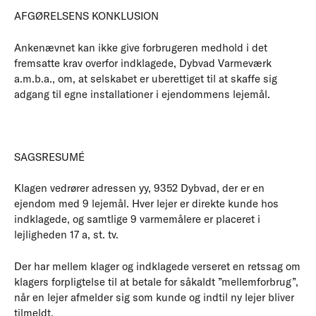
AFGØRELSENS KONKLUSION
Ankenævnet kan ikke give forbrugeren medhold i det
fremsatte krav overfor indklagede, Dybvad Varmeværk
a.m.b.a., om, at selskabet er uberettiget til at skaffe sig
adgang til egne installationer i ejendommens lejemål.
SAGSRESUMÉ
Klagen vedrører adressen yy, 9352 Dybvad, der er en
ejendom med 9 lejemål. Hver lejer er direkte kunde hos
indklagede, og samtlige 9 varmemålere er placeret i
lejligheden 17 a, st. tv.
Der har mellem klager og indklagede verseret en retssag om
klagers forpligtelse til at betale for såkaldt ”mellemforbrug”,
når en lejer afmelder sig som kunde og indtil ny lejer bliver
tilmeldt.