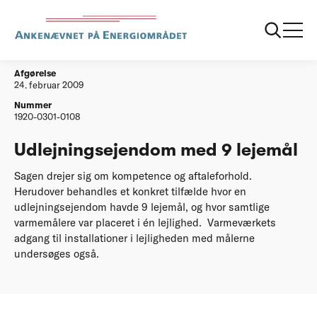
...
Afgørelser
20090224 Udlejningsejendom med 9 lejemaal
Afgørelse
24. februar 2009
Nummer
1920-0301-0108
Udlejningsejendom med 9 lejemål
Sagen drejer sig om kompetence og aftaleforhold.
Herudover behandles et konkret tilfælde hvor en
udlejnings­ejendom havde 9 lejemål, og hvor samtlige
varme­målere var placeret i én lejlighed. Varmevær­kets
adgang til installationer i lejlighe­den med målerne
undersøges også.