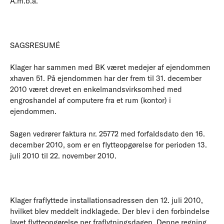
A.m.b.a.
SAGSRESUMÉ
Klager har sammen med BK været medejer af ejendommen
xhaven 51. På ejendommen har der frem til 31. december
2010 været drevet en enkelmandsvirksomhed med
engroshandel af computere fra et rum (kontor) i
ejendommen.
Sagen vedrører faktura nr. 25772 med forfaldsdato den 16.
december 2010, som er en flytteopgørelse for perioden 13.
juli 2010 til 22. november 2010.
Klager fraflyttede installationsadressen den 12. juli 2010,
hvilket blev meddelt indklagede. Der blev i den forbindelse
lavet flytteopgørelse per fraflytningsdagen. Denne regning